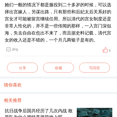
她们一般的情况下都是服役到二十多岁的时候，可以选
择出宫嫁人，另谋出路，只有那些和后妃太后关系好的
宫女才可能被留宫继续任用。所以清代的宫女制度还是
非常人性化的，并不是一些传闻的那样，一入宫门深似
海，失去自由在也出不来了，而且据史料记载，清代宫
女的收入还是不错的，一个月几两银子是有的。
评论
2
分享
收藏
写回答
猜你喜欢
相关推荐
抗日战争后国共经历了几次内战 敢
死队为什么把钱直接扔地上呢