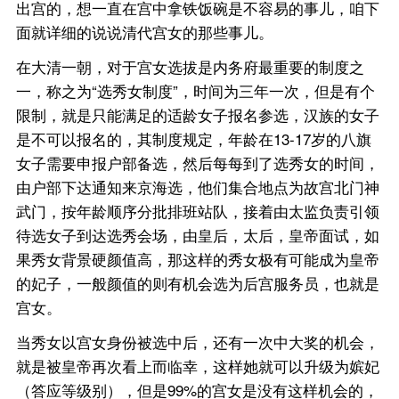
出宫的，想一直在宫中拿铁饭碗是不容易的事儿，咱下
面就详细的说说清代宫女的那些事儿。
在大清一朝，对于宫女选拔是内务府最重要的制度之
一，称之为“选秀女制度”，时间为三年一次，但是有个
限制，就是只能满足的适龄女子报名参选，汉族的女子
是不可以报名的，其制度规定，年龄在13-17岁的八旗
女子需要申报户部备选，然后每每到了选秀女的时间，
由户部下达通知来京海选，他们集合地点为故宫北门神
武门，按年龄顺序分批排班站队，接着由太监负责引领
待选女子到达选秀会场，由皇后，太后，皇帝面试，如
果秀女背景硬颜值高，那这样的秀女极有可能成为皇帝
的妃子，一般颜值的则有机会选为后宫服务员，也就是
宫女。
当秀女以宫女身份被选中后，还有一次中大奖的机会，
就是被皇帝再次看上而临幸，这样她就可以升级为嫔妃
（答应等级别），但是99%的宫女是没有这样机会的，