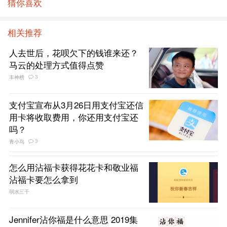
猜你喜欢
相关推荐
人去世后，花呗欠下的钱谁来还？
马云的处理方式值得点赞
3
丰神榜
支付宝宣布从3月26日用支付宝还信
用卡将收取费用，你还用支付宝还
吗？
3
青小鸟
怎么用沾福卡获得花花卡和敬业福
沾福卡要怎么拿到
弱水三千
Jennifer沾你福是什么意思 2019集