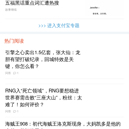
五福黑话重点词汇遭热搜
故事继续
>>> 进入支付宝专题
热门阅读
引擎之心卖出1.5亿套，张大仙：龙
胆有望打破纪录，回城特效是关
键，你怎么看？
问答
1
RNG入“死亡领域”，RNG要想稳进
世界赛需击败“三座大山”，粉丝：太
难了！如何评价？
问答
1
海贼王908：初代海贼王洛克斯现身，大妈凯多是他的