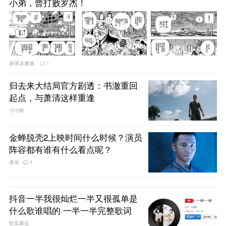
小弟，曾打败罗杰！
抹茶冰激凌
1
归去来大结局官方剧透：书澈重回
起点，与萧清这样重逢
小小娱
金蝉脱壳2上映时间什么时候？演员
阵容都有谁有什么看点呢？
喜乐
1
抖音一半我很灿烂一半又很孤单是
什么歌谁唱的 一半一半完整歌词
吃瓜群众