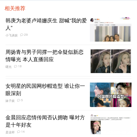
相关推荐
韩庚为老婆卢靖姗庆生 甜喊“我的爱
人”
29
小飞谈娱
周扬青与男子同撑一把伞疑似新恋
情曝光 本人直播回应
18
曙光
女明星的民国网纱帽造型 谁让你一
眼深刻
5
妹子娱
金晨回应恋情传闻否认拥吻 曝对方
是十年好友
14
是这样