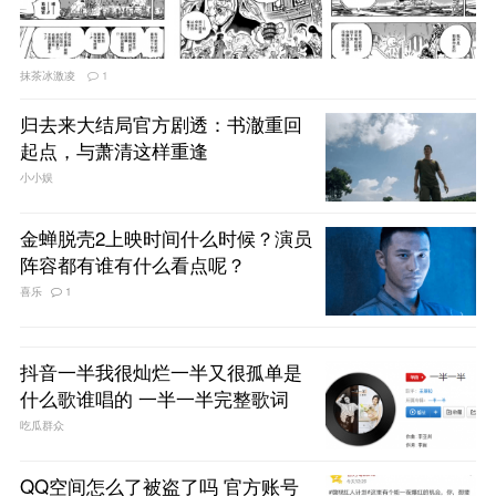
抹茶冰激凌
1
归去来大结局官方剧透：书澈重回
起点，与萧清这样重逢
小小娱
金蝉脱壳2上映时间什么时候？演员
阵容都有谁有什么看点呢？
喜乐
1
抖音一半我很灿烂一半又很孤单是
什么歌谁唱的 一半一半完整歌词
吃瓜群众
QQ空间怎么了被盗了吗 官方账号