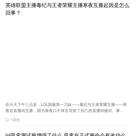
英雄联盟主播毒纪与王者荣耀主播寒夜互撕起因是怎么
回事？
在今天下午三点多，LOL国服第一刀妹——毒纪与王者荣耀主播——寒
夜在直播间互撕，因为寒夜口不择言导致了自己的直播间被封。事..
1回答
lol亚索测试服增强了什么 亚索在正式服中会有改动么