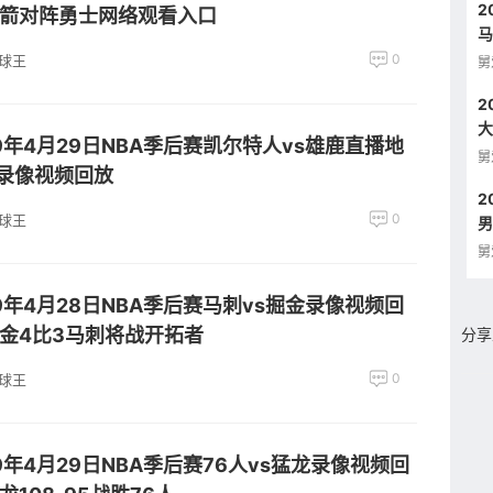
2
火箭对阵勇士网络观看入口
马
1
0
球王
舅
2
大
19年4月29日NBA季后赛凯尔特人vs雄鹿直播地
放
舅
录像视频回放
2
0
球王
男
男
舅
19年4月28日NBA季后赛马刺vs掘金录像视频回
掘金4比3马刺将战开拓者
分享
0
球王
19年4月29日NBA季后赛76人vs猛龙录像视频回