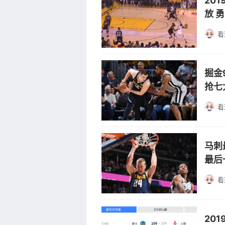
20
放 勇
看
掘金
抢七
看
马刺
最后
看
20