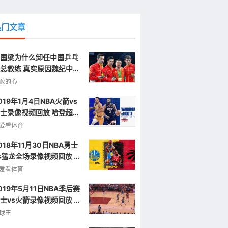
热门文章
国梁为什么卸任中国乒乓
总教练 真实原因魏纪中是
后黑手吗
敢的心
019年1月4日NBA火箭vs
士录像视频回放 哈登超神
箭135-134逆转勇士
爱看体育
018年11月30日NBA勇士
s猛龙全场录像视频回放 勇
128-131不敌猛龙
爱看体育
019年5月11日NBA季后赛
士vs火箭录像视频回放 勇
118-113火箭晋级西决
球王