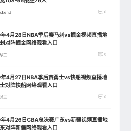
龙108-95战胜76人
0
ackend
19年4月28日NBA季后赛马刺vs掘金视频直播地
马刺对阵掘金网络观看入口
0
球王
19年4月27日NBA季后赛勇士vs快船视频直播地
勇士对阵快船网络观看入口
0
球王
19年4月26日CBA总决赛广东vs新疆视频直播地
广东对阵新疆网络观看入口