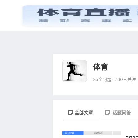
首页
电视剧
体育
25个问题 · 760人关注
全部文章
话题问答