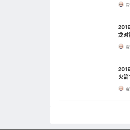
看
20
龙对
看
20
火箭1
看