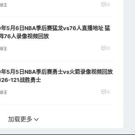
0
球王
19年5月6日NBA季后赛猛龙vs76人直播地址 猛
阵76人录像视频回放
0
球王
19年5月5日NBA季后赛勇士vs火箭录像视频回放
26-121战胜勇士
0
球王
加载更多