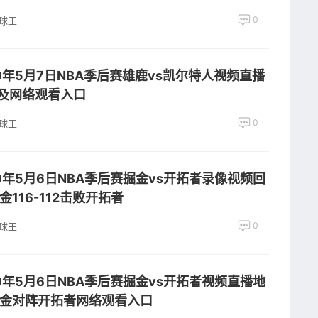
0
球王
19年5月7日NBA季后赛雄鹿vs凯尔特人视频直播
及网络观看入口
0
球王
19年5月6日NBA季后赛掘金vs开拓者录像视频回
金116-112击败开拓者
0
球王
19年5月6日NBA季后赛掘金vs开拓者视频直播地
掘金对阵开拓者网络观看入口