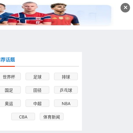
发文
✕
登录
注册
推荐话题
世界杯
足球
排球
国足
田径
乒乓球
奥运
中超
NBA
CBA
体育新闻