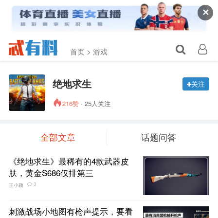
✕
首页 >
游戏
绝地求生
关注
216赞
· 25人关注
全部文章
话题问答
《绝地求生》最稀有的4款武器皮
肤，黄金S686仅排第三
3
王小颖
刺激战场小地图有枪声提示，要看