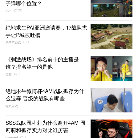
子弹哪个位置？
22
小白
绝地求生PAI亚洲邀请赛，17战队拱
手让P城被吐槽
1
乐子不说话
《刺激战场》排名前十的主播是
谁？排名第一的是他
7
望着
绝地求生微博杯4AM战队孤存为什
么退赛 晋级的战队有哪些
吃瓜看戏
SSS战队周莉莉为什么离开4AM 周
莉莉和孤存实力对比谁厉害
1
backend