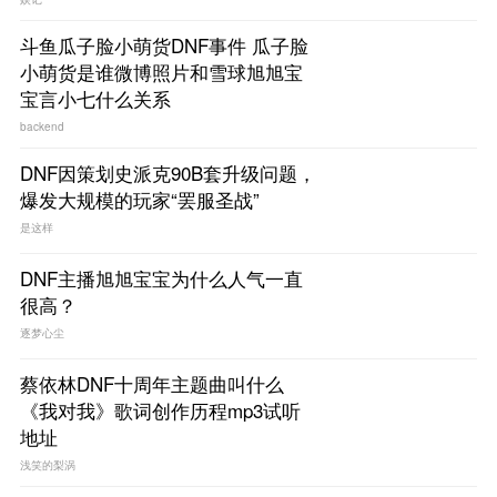
斗鱼瓜子脸小萌货DNF事件 瓜子脸
小萌货是谁微博照片和雪球旭旭宝
宝言小七什么关系
backend
DNF因策划史派克90B套升级问题，
爆发大规模的玩家“罢服圣战”
是这样
DNF主播旭旭宝宝为什么人气一直
很高？
逐梦心尘
蔡依林DNF十周年主题曲叫什么
《我对我》歌词创作历程mp3试听
地址
浅笑的梨涡