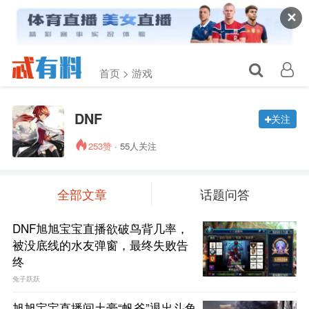
✕
首页 >
游戏
DNF
关注
253赞
· 55人关注
全部文章
话题问答
DNF旭旭宝宝直播欲破鸟背几率，
被没底线的水友弹窗，最终失败告
终
兔子跃跃
旭旭宝宝直播间土豪“帆爷”退出斗鱼