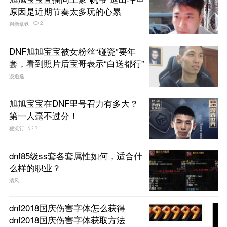
原因是近期节奏太多玩的心累
2
创新拿铁
DNF旭旭宝宝被女粉丝“碰瓷”要年
套，看到照片后宝哥表示“白送都行”
凌逍逸
旭旭宝宝在DNF里号召力有多大？
第一人毫不过分！
1
狠流行
dnf85级ss套各套属性如何，适合什
么样的职业？
清风
dnf2018国庆伤害字体怎么获得
dnf2018国庆伤害字体获取方法