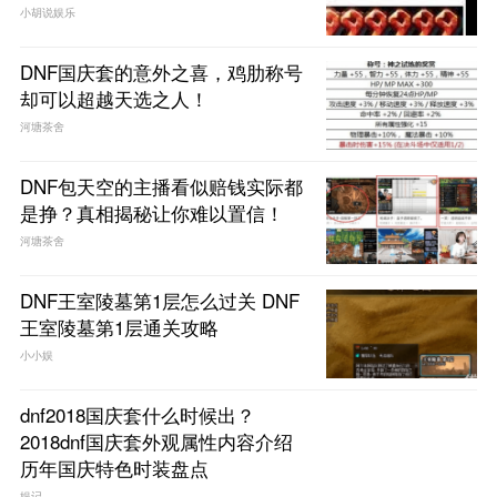
小胡说娱乐
DNF国庆套的意外之喜，鸡肋称号
却可以超越天选之人！
河塘茶舍
DNF包天空的主播看似赔钱实际都
是挣？真相揭秘让你难以置信！
河塘茶舍
DNF王室陵墓第1层怎么过关 DNF
王室陵墓第1层通关攻略
小小娱
dnf2018国庆套什么时候出？
2018dnf国庆套外观属性内容介绍
历年国庆特色时装盘点
娱记