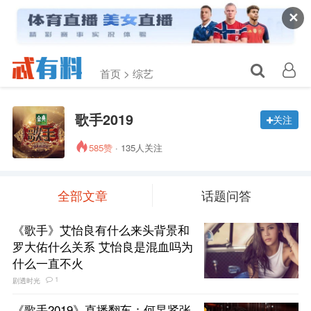
✕
首页 >
综艺
歌手2019
关注
585赞
· 135人关注
全部文章
话题问答
《歌手》艾怡良有什么来头背景和
罗大佑什么关系 艾怡良是混血吗为
什么一直不火
1
剧透时光
《歌手2019》直播翻车：何炅紧张