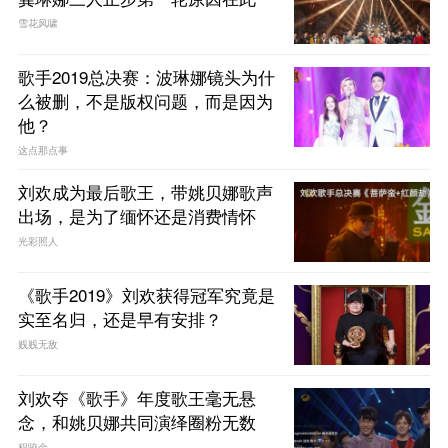
雪花风啸
歌手2019总决赛：波琳娜镜头为什
么被删，不是版权问题，而是因为
他？
这点那点事
刘欢成为最后歌王，带姚贝娜歌声
出场，是为了缅怀还是消费情怀
光彩照人
《歌手2019》刘欢获得冠军究竟是
实至名归，还是早有安排？
贱贱无敌
刘欢夺《歌手》年度歌王毫无悬
念，和姚贝娜共同演绎圈粉无数
程咬金