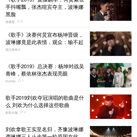
手抖嘴瓢，张杰喧宾夺主，波琳娜
黑脸
2
老顽童
《歌手》决赛何炅宣布杨坤晋级，
波琳娜竟是此表情，观众：输不起
国元商务zf
《歌手2019》总决赛：杨坤对战吴
青峰，蔡依林张杰表现亮眼
1
fzumse
歌手2019刘欢夺冠演唱的歌曲是什
么 刘欢为什么选择这些歌曲
2
影剧大咖
刘欢拿歌王实至名归，齐豫波琳娜
龚琳娜三人止步第一轮原因在此