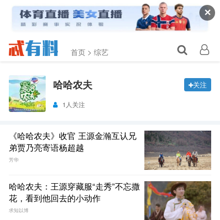
✕
首页 >
综艺
哈哈农夫
关注
1人关注
《哈哈农夫》收官 王源金瀚互认兄
弟贾乃亮寄语杨超越
芳华
哈哈农夫：王源穿藏服“走秀”不忘撒
花，看到他回去的小动作
求知以博