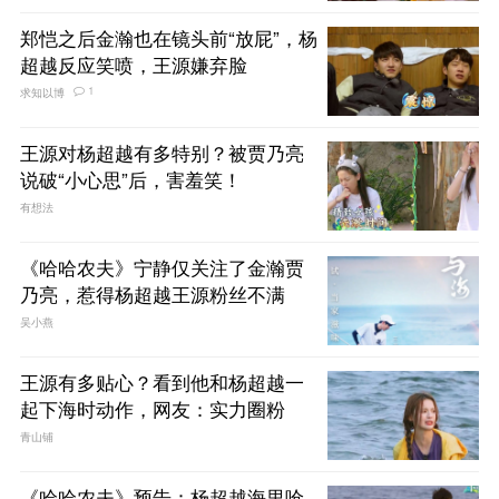
郑恺之后金瀚也在镜头前“放屁”，杨
超越反应笑喷，王源嫌弃脸
1
求知以博
王源对杨超越有多特别？被贾乃亮
说破“小心思”后，害羞笑！
有想法
《哈哈农夫》宁静仅关注了金瀚贾
乃亮，惹得杨超越王源粉丝不满
吴小燕
王源有多贴心？看到他和杨超越一
起下海时动作，网友：实力圈粉
青山铺
《哈哈农夫》预告：杨超越海里呛