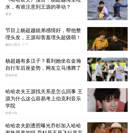
水，有谁注意到王源的举动？
暴雪
节目上杨超越姐弟感情好，帮他整
理头发，王源却害羞埋头超级萌！
2
趣味小黑马
杨超越有多汉子？看到她坐在金瀚
自行车后座姿势，网友立马沸腾了
西城东就
哈哈农夫王源找关系是怎么回事 王
源为什么这么容易考上伯克利音乐
学院
影视小优
哈哈农夫剧透照曝光乔杉加入哈哈
家族是真的吗 乔杉是不是飞行嘉宾