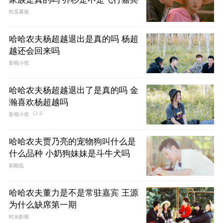
吃瓜看戏
哈哈农夫杨超越退出是真的吗 杨超
越还会回来吗
影视小优
哈哈农夫杨超越退出了是真的吗 金
瀚喜欢杨超越吗
2
影视小优
哈哈农夫贾乃亮的宠物狗叫什么是
什么品种 小奶狗妹妹是斗牛犬吗
剧能侃
哈哈农夫董力是不是常驻嘉宾 王源
为什么缺席第一期
时光影视