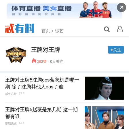
✕
首页 >
综艺
王牌对王牌
关注
362赞
· 0人关注
王牌对王牌5沈腾cos蓝忘机是哪一
期 除了沈腾其他人cos了谁
2
咸鱼八卦
王牌对王牌5赵薇是第几期 这一期
都有谁
6
影视先驱