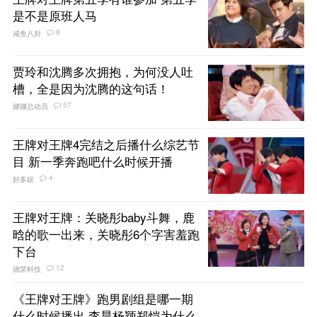
是不是原班人马
8
咸鱼八卦
贾玲和沈腾多次拥抱，为何没人吐
槽，全是因为沈腾的这句话！
57
娜娜总动员
王牌对王牌4完结之后播什么综艺节
目 新一季奔跑吧什么时候开播
4
好多娱
王牌对王牌：关晓彤baby斗舞，鹿
晗的歌一出来，关晓彤6个字害羞跑
下台
12
德荣科技
《王牌对王牌》跑男剧组是哪一期
什么时候播出 李晨杨颖郑恺为什么