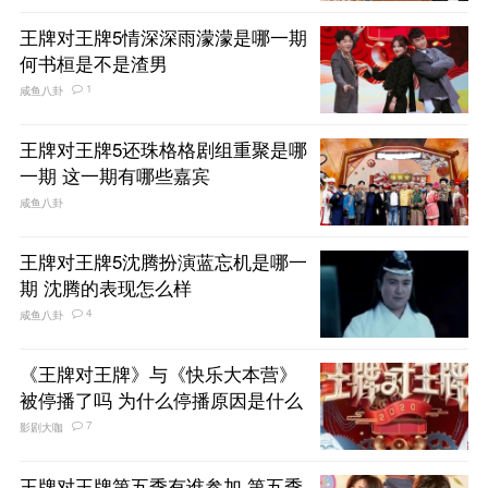
王牌对王牌5情深深雨濛濛是哪一期
何书桓是不是渣男
1
咸鱼八卦
王牌对王牌5还珠格格剧组重聚是哪
一期 这一期有哪些嘉宾
咸鱼八卦
王牌对王牌5沈腾扮演蓝忘机是哪一
期 沈腾的表现怎么样
4
咸鱼八卦
《王牌对王牌》与《快乐大本营》
被停播了吗 为什么停播原因是什么
7
影剧大咖
王牌对王牌第五季有谁参加 第五季