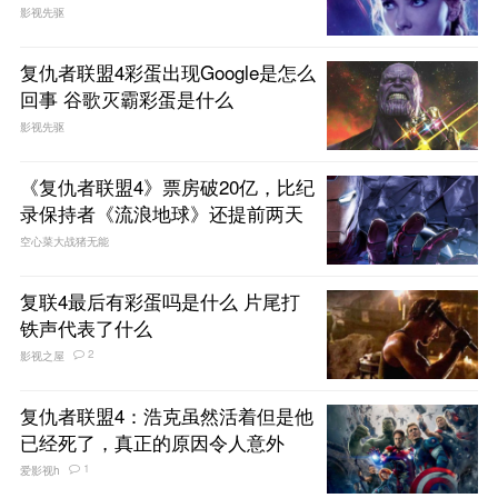
影视先驱
复仇者联盟4彩蛋出现Google是怎么
回事 谷歌灭霸彩蛋是什么
影视先驱
《复仇者联盟4》票房破20亿，比纪
录保持者《流浪地球》还提前两天
空心菜大战猪无能
复联4最后有彩蛋吗是什么 片尾打
铁声代表了什么
2
影视之屋
复仇者联盟4：浩克虽然活着但是他
已经死了，真正的原因令人意外
1
爱影视h