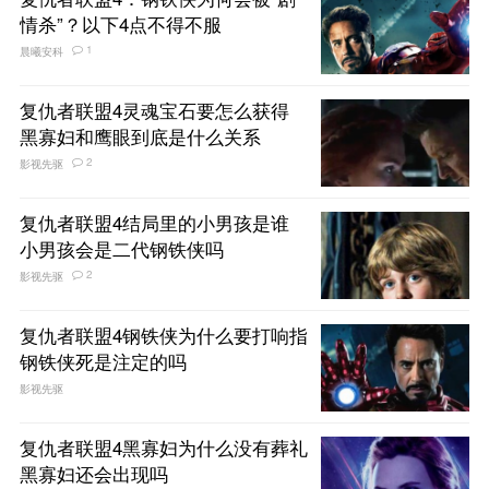
情杀”？以下4点不得不服
1
晨曦安科
复仇者联盟4灵魂宝石要怎么获得
黑寡妇和鹰眼到底是什么关系
2
影视先驱
复仇者联盟4结局里的小男孩是谁
小男孩会是二代钢铁侠吗
2
影视先驱
复仇者联盟4钢铁侠为什么要打响指
钢铁侠死是注定的吗
影视先驱
复仇者联盟4黑寡妇为什么没有葬礼
黑寡妇还会出现吗