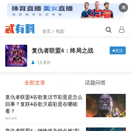
✕
首页 >
电影
复仇者联盟4：终局之战
关注
1人关注
全部文章
话题问答
复仇者联盟4谷歌复活节彩蛋是怎么
回事？复联4谷歌灭霸彩蛋在哪能
看？
剧乐杂苑
复仇者联盟4：钢铁侠为何会被“剧