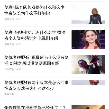
复联4惊奇队长戏份为什么那么少
惊奇队长为什么不打响指
2
影视之屋
复联4钢铁侠女儿叫什么名字 扮演
者个人资料演过的电视剧介绍
5
影视之屋
复仇者联盟4幻视最后为什么没有复
活 幻视之所以没复活原因介绍
2
戏中有意
复仇者联盟4有两个版本是怎么回事
惊奇队长戏份为什么这么少
影视先驱
钢铁侠早在漫画中就已经死过了？