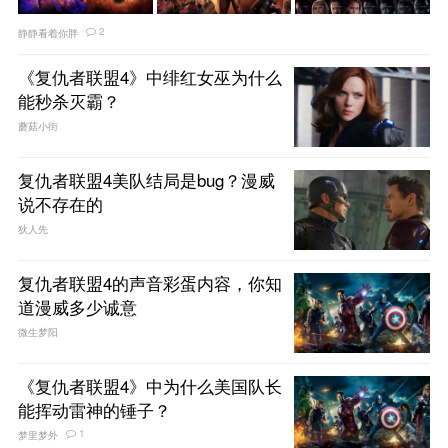
2
静静看着你胖
《复仇者联盟4》中绯红女巫为什么
能秒杀灭霸？
蘑菇小街
复仇者联盟4美队结局是bug？漫威
说不存在的
狄人先
复仇者联盟4的声音彩蛋内容，你知
道漫威多少诚意
微生梦阳
《复仇者联盟4》中为什么美国队长
能挥动雷神的锤子？
1
梦里梦外