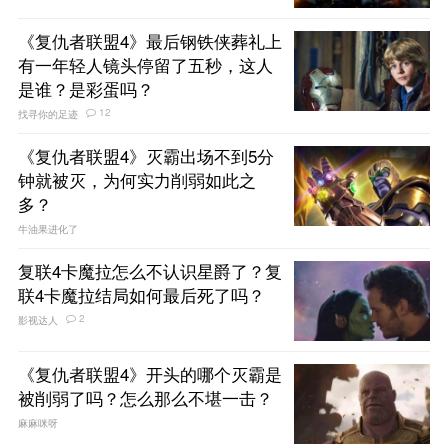
《复仇者联盟4》最后钢铁侠葬礼上
有一年轻人镜头停留了五秒，这人
是谁？是彩蛋吗？
12
找寻你的足迹
《复仇者联盟4》灭霸出场不到5分
钟就被灭，为何实力削弱如此之
多？
牛油果进化了
复联4卡魔拉怎么不认识星爵了？复
联4卡魔拉结局如何最后死了吗？
2
影视达人
《复仇者联盟4》开头的哪个灭霸是
被削弱了吗？怎么那么不堪一击？
麻麻咪呀