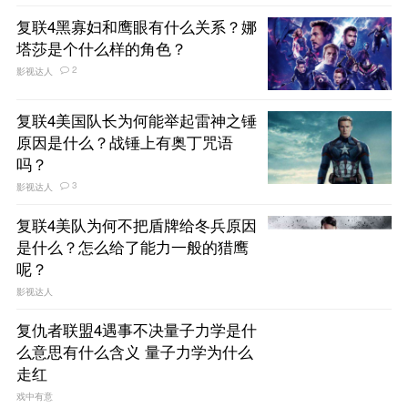
复联4黑寡妇和鹰眼有什么关系？娜
塔莎是个什么样的角色？
2
影视达人
复联4美国队长为何能举起雷神之锤
原因是什么？战锤上有奥丁咒语
吗？
3
影视达人
复联4美队为何不把盾牌给冬兵原因
是什么？怎么给了能力一般的猎鹰
呢？
影视达人
复仇者联盟4遇事不决量子力学是什
么意思有什么含义 量子力学为什么
走红
戏中有意