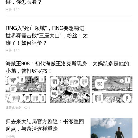
键，你怎么看？
问答
1
RNG入“死亡领域”，RNG要想稳进
世界赛需击败“三座大山”，粉丝：太
难了！如何评价？
问答
1
海贼王908：初代海贼王洛克斯现身，大妈凯多是他的
小弟，曾打败罗杰！
抹茶冰激凌
1
归去来大结局官方剧透：书澈重回
起点，与萧清这样重逢
小小娱