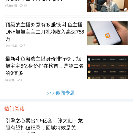
18
经典动漫
顶级的主播究竟有多赚钱 斗鱼主播
DNF旭旭宝宝二月礼物收入高达758
万
7
庐山云雾
最新斗鱼游戏主播身价排行榜，旭
旭宝宝5亿身价排在榜首，是第二名
的9倍多
3
筱厨君
>>> 微闻专题
热门阅读
引擎之心卖出1.5亿套，张大仙：龙
胆有望打破纪录，回城特效是关