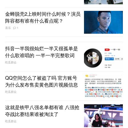
金蝉脱壳2上映时间什么时候？演员
阵容都有谁有什么看点呢？
喜乐
1
抖音一半我很灿烂一半又很孤单是
什么歌谁唱的 一半一半完整歌词
吃瓜群众
QQ空间怎么了被盗了吗 官方账号
为什么发布售卖黄色图片视频信息
吃瓜群众
这就是铁甲八强名单都有谁 八强抢
夺战比赛结果谁被淘汰了
吃瓜群众