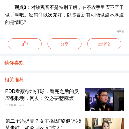
观点3：
对铁观音不是特别了解，在茶农手里应不至于
做手脚吧。经销商以次充好，以陈冒新有可能做点不厚道
的是情吧?
举报
分享
发评论
猜你喜欢
相关推荐
PDD看蔡徐坤打球，看完之后的反
应很聪明，网友：没必要惹麻烦
7
云上娱乐
第二个冯提莫？女主播因“酷似”冯提
莫走红，如今月收入“惊人”