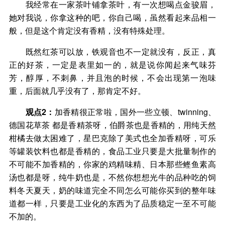
我经常在一家茶叶铺拿茶叶，有一次想喝点金骏眉，
她对我说，你拿这种的吧，你自己喝，虽然看起来品相一
般，但是这个肯定没有香精，没有特殊处理。
既然红茶可以放，铁观音也不一定就没有，反正，真
正的好茶，一定是表里如一的，就是说你闻起来气味芬
芳，醇厚，不刺鼻，并且泡的时候，不会出现第一泡味
重，后面就几乎没有了，那肯定不好。
观点2：
加香精很正常啦，国外一些立顿、twinning、
德国花草茶 都是香精茶呀，伯爵茶也是香精的，用纯天然
柑橘去做太困难了，星巴克除了美式也全加香精呀，可乐
等罐装饮料也都是香精的，食品工业只要是大批量制作的
不可能不加香精的，你家的鸡精味精、日本那些鲣鱼素高
汤也都是呀，纯牛奶也是，不然你想想光牛的品种吃的饲
料冬天夏天，奶的味道完全不同怎么可能你买到的整年味
道都一样，只要是工业化的东西为了品质稳定一至不可能
不加的。