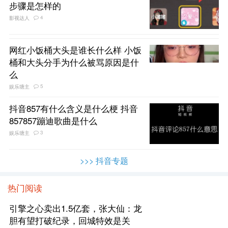
步骤是怎样的
4
影视达人
网红小饭桶大头是谁长什么样 小饭
桶和大头分手为什么被骂原因是什
么
5
娱乐塘主
抖音857有什么含义是什么梗 抖音
857857蹦迪歌曲是什么
3
娱乐塘主
>>> 抖音专题
热门阅读
引擎之心卖出1.5亿套，张大仙：龙
胆有望打破纪录，回城特效是关