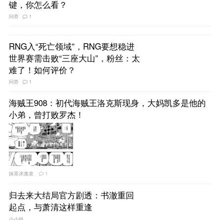
键，你怎么看？
问答
1
RNG入“死亡领域”，RNG要想稳进
世界赛需击败“三座大山”，粉丝：太
难了！如何评价？
问答
1
海贼王908：初代海贼王洛克斯现身，大妈凯多是他的
小弟，曾打败罗杰！
抹茶冰激凌
1
归去来大结局官方剧透：书澈重回
起点，与萧清这样重逢
小小娱