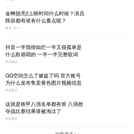
金蝉脱壳2上映时间什么时候？演员
阵容都有谁有什么看点呢？
喜乐
1
抖音一半我很灿烂一半又很孤单是
什么歌谁唱的 一半一半完整歌词
吃瓜群众
QQ空间怎么了被盗了吗 官方账号
为什么发布售卖黄色图片视频信息
吃瓜群众
这就是铁甲八强名单都有谁 八强抢
夺战比赛结果谁被淘汰了
吃瓜群众
加载更多