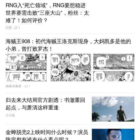
RNG入“死亡领域”，RNG要想稳进
世界赛需击败“三座大山”，粉丝：太
难了！如何评价？
问答
1
海贼王908：初代海贼王洛克斯现身，大妈凯多是他的
小弟，曾打败罗杰！
抹茶冰激凌
1
归去来大结局官方剧透：书澈重回
起点，与萧清这样重逢
小小娱
金蝉脱壳2上映时间什么时候？演员
阵容都有谁有什么看点呢？