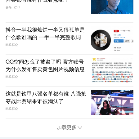
喜乐
1
抖音一半我很灿烂一半又很孤单是
什么歌谁唱的 一半一半完整歌词
吃瓜群众
QQ空间怎么了被盗了吗 官方账号
为什么发布售卖黄色图片视频信息
吃瓜群众
这就是铁甲八强名单都有谁 八强抢
夺战比赛结果谁被淘汰了
吃瓜群众
加载更多