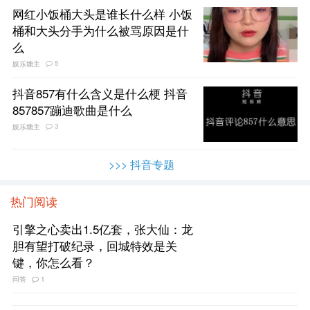
网红小饭桶大头是谁长什么样 小饭
桶和大头分手为什么被骂原因是什
么
5
娱乐塘主
抖音857有什么含义是什么梗 抖音
857857蹦迪歌曲是什么
3
娱乐塘主
>>> 抖音专题
热门阅读
引擎之心卖出1.5亿套，张大仙：龙
胆有望打破纪录，回城特效是关
键，你怎么看？
问答
1