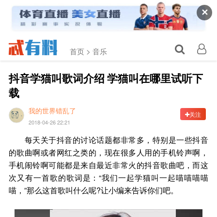
✕
首页 >
音乐
抖音学猫叫歌词介绍 学猫叫在哪里试听下
载
我的世界错乱了
关注
2018-04-26 22:21
每天关于抖音的讨论话题都非常多，特别是一些抖音
的歌曲啊或者网红之类的，现在很多人用的手机铃声啊，
手机闹铃啊可能都是来自最近非常火的抖音歌曲吧，而这
次又有一首歌的歌词是：“我们一起学猫叫一起喵喵喵喵
喵，”那么这首歌叫什么呢?让小编来告诉你们吧。