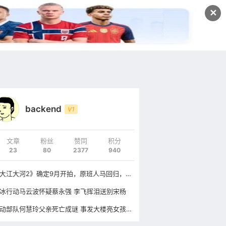
发文
✕
登录
注册
backend
V1
文章
粉丝
赞同
积分
23
80
2377
940
《大江大河2》确定9月开拍，原班人马回归，三位男主命运大变
冰行动马云波怀疑蔡永强 李飞挥泪送别宋杨
机动部队何慧玲父亲死亡成谜 事发大楼亮女孩神秘失踪