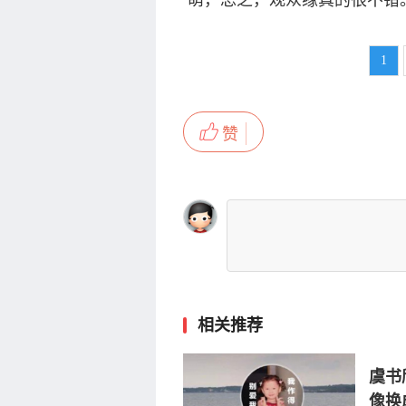
萌，总之，观众缘真的很不错
1
赞
相关推荐
虞书
像换