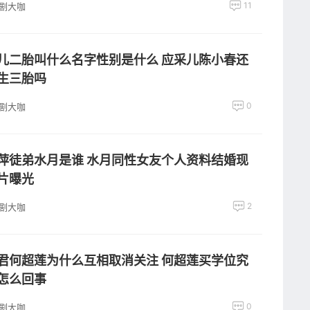
11
剧大咖
儿二胎叫什么名字性别是什么 应采儿陈小春还
生三胎吗
0
剧大咖
萍徒弟水月是谁 水月同性女友个人资料结婚现
片曝光
2
剧大咖
君何超莲为什么互相取消关注 何超莲买学位究
怎么回事
0
剧大咖