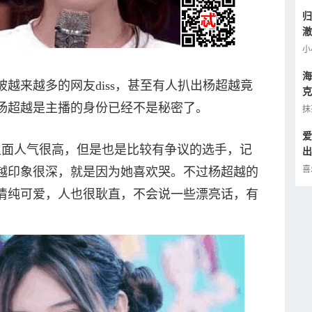
归
澈
逢
小
海
来越多的网友diss，甚至有人扒出杨超越竟
克
小
杨超越是主播的身份已经不是秘密了。
抹
爱
面人气很高，但是也是比较有争议的选手，记
出
的
喜
越印象很深，就是因为她喜欢哭。不过杨超越的
清纯可爱，人也很耿直，不会说一些漂亮话，有