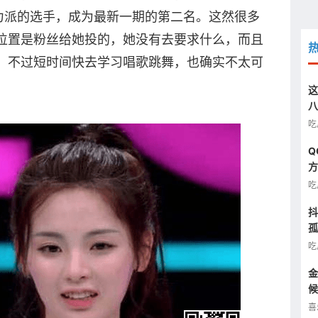
力派的选手，成为最新一期的第二名。这然很多
位置是粉丝给她投的，她没有去要求什么，而且
，不过短时间快去学习唱歌跳舞，也确实不太可
这
八
汰
吃
Q
方
图
吃
抖
孤
半
吃
金
候
看
喜