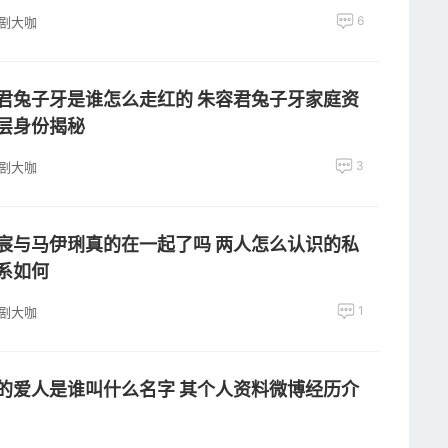
6
剧大咖
君兔子牙是谁怎么走红的 朱容君兔子牙家庭资
层身份揭秘
3
剧大咖
宸与马伊琍真的在一起了吗 两人怎么认识的私
系如何
1
剧大咖
的爱人是谁叫什么名字 其个人资料微博经历介