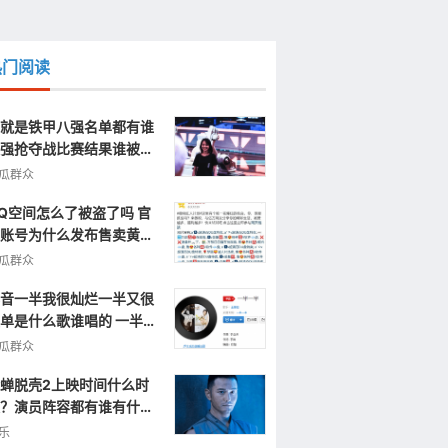
热门阅读
就是铁甲八强名单都有谁
强抢夺战比赛结果谁被淘
了
瓜群众
Q空间怎么了被盗了吗 官
账号为什么发布售卖黄色
片视频信息
瓜群众
音一半我很灿烂一半又很
单是什么歌谁唱的 一半一
完整歌词
瓜群众
蝉脱壳2上映时间什么时
？演员阵容都有谁有什么
点呢？
乐