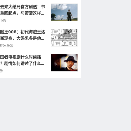
去来大结局官方剧透：书
重回起点，与萧清这样重
小娱
贼王908：初代海贼王洛
斯现身，大妈凯多是他的
弟，曾打败罗杰！
茶冰激凌
国者电视剧什么时候播
？剧情如何讲述了什么样
故事？
乐