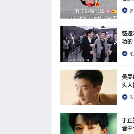
影
薇娅
功的
影
吴昊
头大
影
于正
看中