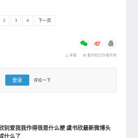
。
2
3
4
下一页
举报
© 著作权归作者所有
登录
评论一下
欣别爱我我作得很是什么梗 虞书欣最新微博头
成什么了