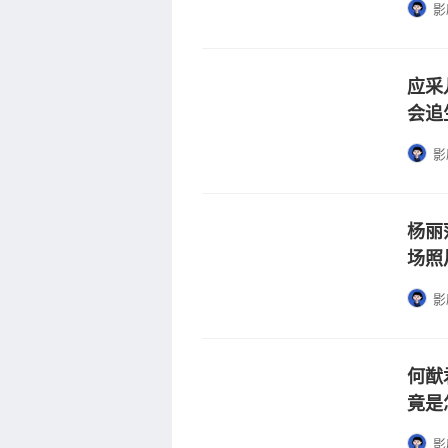
影
应采
会追
影
杨丽
场照
影
何猷
竟是
影