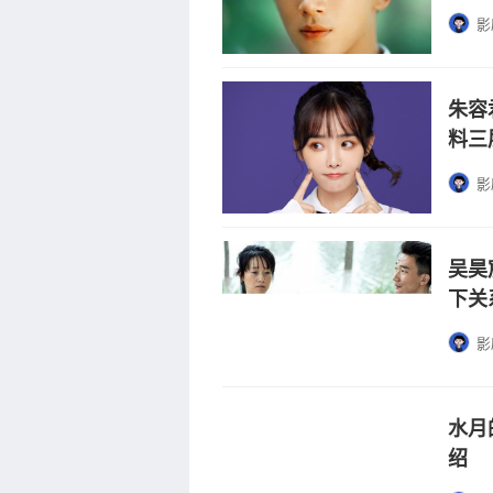
影
朱容
料三
影
吴昊
下关
影
水月
绍