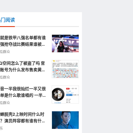
热门阅读
就是铁甲八强名单都有谁
强抢夺战比赛结果谁被淘
了
瓜群众
Q空间怎么了被盗了吗 官
账号为什么发布售卖黄色
片视频信息
瓜群众
音一半我很灿烂一半又很
单是什么歌谁唱的 一半一
完整歌词
瓜群众
蝉脱壳2上映时间什么时
？演员阵容都有谁有什么
点呢？
乐