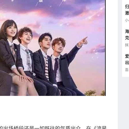
归
澈
逢
小
海
克
小
抹
爱
出
的
喜
出场桥段还是一如既往的气质出众，在《流星