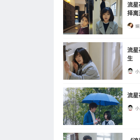
流星
择离
娱
流星
生
小
流星
小