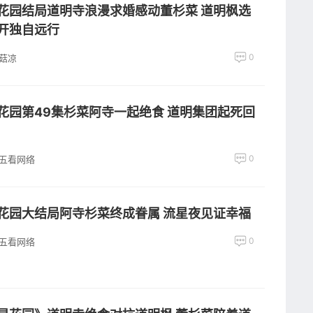
花园结局道明寺浪漫求婚感动董杉菜 道明枫选
开独自远行
0
菇凉
花园第49集杉菜阿寺一起绝食 道明集团起死回
0
五看网络
花园大结局阿寺杉菜终成眷属 流星夜见证幸福
0
五看网络