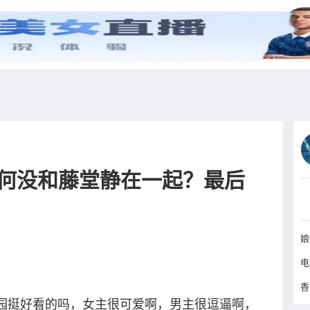
综艺
抖音
更多
何没和藤堂静在一起？最后
挺好看的吗，女主很可爱啊，男主很逗逼啊，