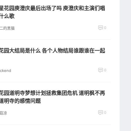
星花园庾澄庆最后出场了吗 庾澄庆和主演们唱
什么歌
0
二的黑猫
花园大结局是什么 各个人物结局谁跟谁在一起
0
ackend
花园道明寺梦想计划拯救集团危机 道明枫不再
道明寺的感情问题
0
菇凉