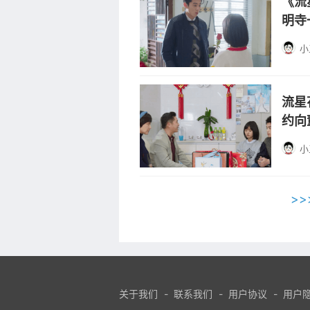
《流
明寺
小
流星
约向
小
>
关于我们
-
联系我们
-
用户协议
-
用户