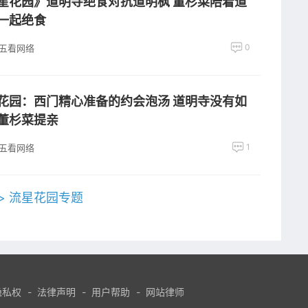
星花园》道明寺绝食对抗道明枫 董杉菜陪着道
一起绝食
0
五看网络
花园：西门精心准备的约会泡汤 道明寺没有如
董杉菜提亲
1
五看网络
>> 流星花园专题
隐私权
-
法律声明
-
用户帮助
-
网站律师