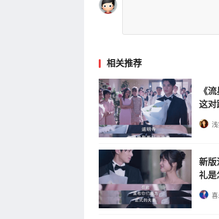
相关推荐
《流
这对
浅
新版
礼是
喜