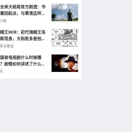
去来大结局官方剧透：书
重回起点，与萧清这样重
小娱
贼王908：初代海贼王洛
斯现身，大妈凯多是他的
弟，曾打败罗杰！
茶冰激凌
国者电视剧什么时候播
？剧情如何讲述了什么样
故事？
乐