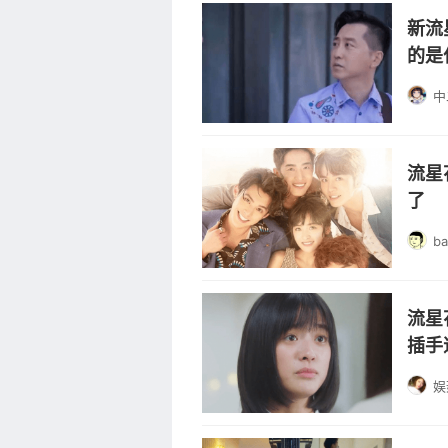
新流
的是
中
流星
了
b
流星
插手
娱