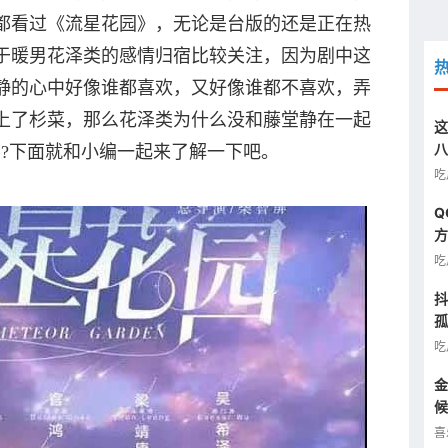
都看过《流星花园》，无论是台版的还是正在热
于暖男花泽类的感情归宿比较关注，因为剧中这
静的心中好像谁都喜欢，又好像谁都不喜欢，弄
上了杉菜，那么花泽类为什么没和藤堂静在一起
这
八
吗?下面就和小编一起来了解一下吧。
汰
吃
Q
方
图
吃
抖
孤
半
吃
金
候
看
喜