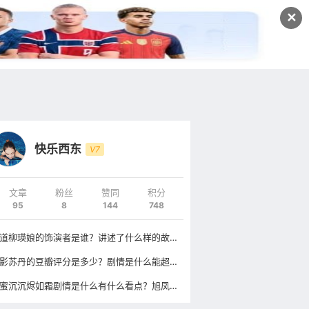
发文
✕
登录
注册
快乐西东
V7
文章
粉丝
赞同
积分
95
8
144
748
娘道柳瑛娘的饰演者是谁？讲述了什么样的故事有什么看点？
电影苏丹的豆瓣评分是多少？剧情是什么能超越摔跤吧爸爸吗？
香蜜沉沉烬如霜剧情是什么有什么看点？旭凤和锦觅有哪些精彩镜头？