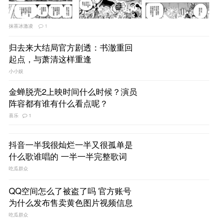
抹茶冰激凌
1
归去来大结局官方剧透：书澈重回
起点，与萧清这样重逢
小小娱
金蝉脱壳2上映时间什么时候？演员
阵容都有谁有什么看点呢？
喜乐
1
抖音一半我很灿烂一半又很孤单是
什么歌谁唱的 一半一半完整歌词
吃瓜群众
QQ空间怎么了被盗了吗 官方账号
为什么发布售卖黄色图片视频信息