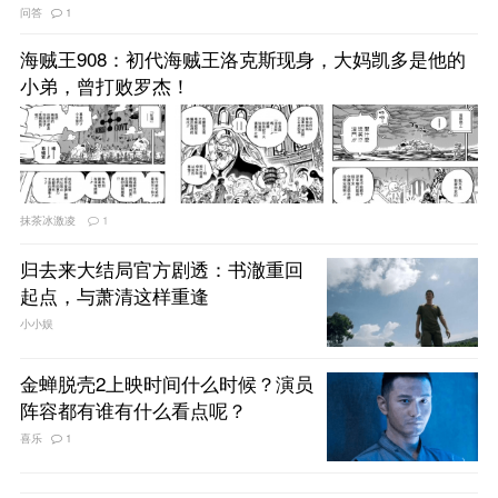
问答
1
海贼王908：初代海贼王洛克斯现身，大妈凯多是他的
小弟，曾打败罗杰！
抹茶冰激凌
1
归去来大结局官方剧透：书澈重回
起点，与萧清这样重逢
小小娱
金蝉脱壳2上映时间什么时候？演员
阵容都有谁有什么看点呢？
喜乐
1