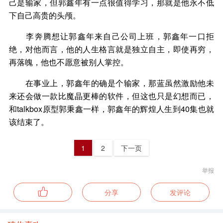
己是输家，但郭鑫年有一点很值得学习，那就是他永不低
下自己高贵的头颅。
李奔腾想让郭鑫年来自己公司上班，郭鑫年一口拒
绝，对他而言，他的人生格言就是独立自主，即使再穷，
再落魄，他也不愿意被别人掌控。
在事业上，郭鑫年的确是个输家，那蓝虽然激励他未
来还会做一款比魔晶更棒的软件，但这也只是幻想而已，
和talkbox原型郭秉鑫一样，郭鑫年的辉煌人生到40集也就
该结束了。
1
2
下一页
举报
分享
发评论