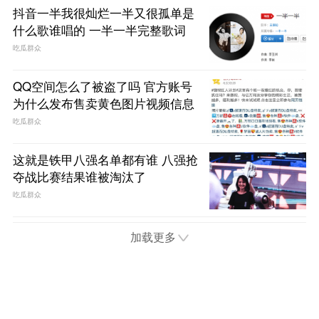
抖音一半我很灿烂一半又很孤单是
什么歌谁唱的 一半一半完整歌词
吃瓜群众
QQ空间怎么了被盗了吗 官方账号
为什么发布售卖黄色图片视频信息
吃瓜群众
这就是铁甲八强名单都有谁 八强抢
夺战比赛结果谁被淘汰了
吃瓜群众
加载更多
首页
电视
娱乐
综艺
电影
趣闻
问答
Copyright 2018 52FuQing.com