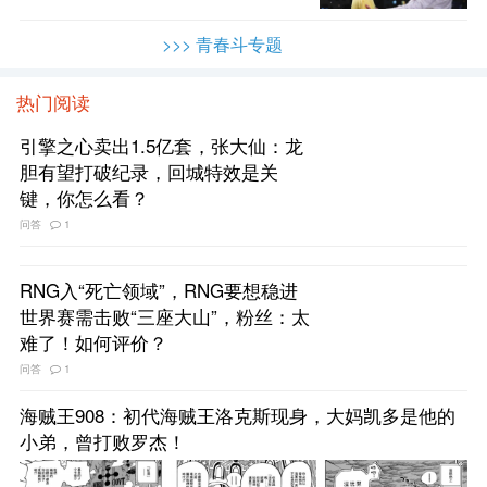
>>> 青春斗专题
热门阅读
引擎之心卖出1.5亿套，张大仙：龙
胆有望打破纪录，回城特效是关
键，你怎么看？
问答
1
RNG入“死亡领域”，RNG要想稳进
世界赛需击败“三座大山”，粉丝：太
难了！如何评价？
问答
1
海贼王908：初代海贼王洛克斯现身，大妈凯多是他的
小弟，曾打败罗杰！