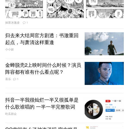
抹茶冰激凌
1
归去来大结局官方剧透：书澈重回
起点，与萧清这样重逢
小小娱
金蝉脱壳2上映时间什么时候？演员
阵容都有谁有什么看点呢？
喜乐
1
抖音一半我很灿烂一半又很孤单是
什么歌谁唱的 一半一半完整歌词
吃瓜群众