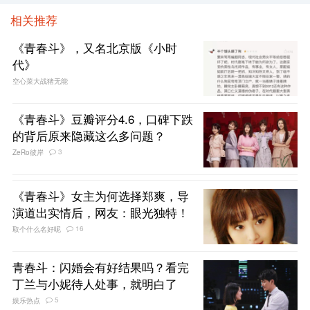
相关推荐
《青春斗》，又名北京版《小时
代》
空心菜大战猪无能
《青春斗》豆瓣评分4.6，口碑下跌
的背后原来隐藏这么多问题？
3
ZeRo彼岸
《青春斗》女主为何选择郑爽，导
演道出实情后，网友：眼光独特！
16
取个什么名好呢
青春斗：闪婚会有好结果吗？看完
丁兰与小妮待人处事，就明白了
5
娱乐热点