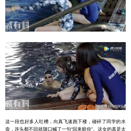
这一段也好多人吐槽，向真飞速跑下楼，碰碎了同学的水
壶，连头都不回就随口喊了一句“回来赔你”。这女的真是太