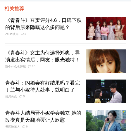
相关推荐
《青春斗》豆瓣评分4.6，口碑下跌
的背后原来隐藏这么多问题？
3
ZeRo彼岸
《青春斗》女主为何选择郑爽，导
演道出实情后，网友：眼光独特！
16
取个什么名好呢
青春斗：闪婚会有好结果吗？看完
丁兰与小妮待人处事，就明白了
5
娱乐热点
青春斗大结局晋小妮学会独立 她的
改变真是天翻地覆让人欣慰
6
天涯沦落人