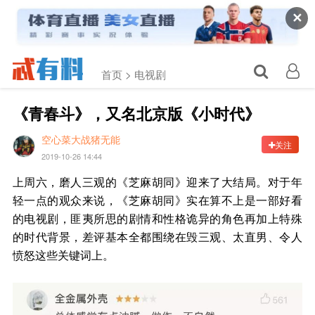
✕
首页 >
电视剧
《青春斗》，又名北京版《小时代》
空心菜大战猪无能
关注
2019-10-26 14:44
上周六，磨人三观的《芝麻胡同》迎来了大结局。对于年
轻一点的观众来说，《芝麻胡同》实在算不上是一部好看
的电视剧，匪夷所思的剧情和性格诡异的角色再加上特殊
的时代背景，差评基本全都围绕在毁三观、太直男、令人
愤怒这些关键词上。