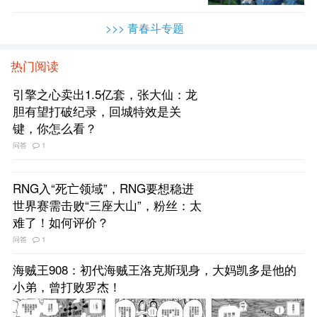
>>> 青春斗专题
热门阅读
引擎之心卖出1.5亿套，张大仙：龙
胆有望打破纪录，回城特效是关
键，你怎么看？
问答
1
RNG入“死亡领域”，RNG要想稳进
世界赛需击败“三座大山”，粉丝：太
难了！如何评价？
问答
1
海贼王908：初代海贼王洛克斯现身，大妈凯多是他的
小弟，曾打败罗杰！