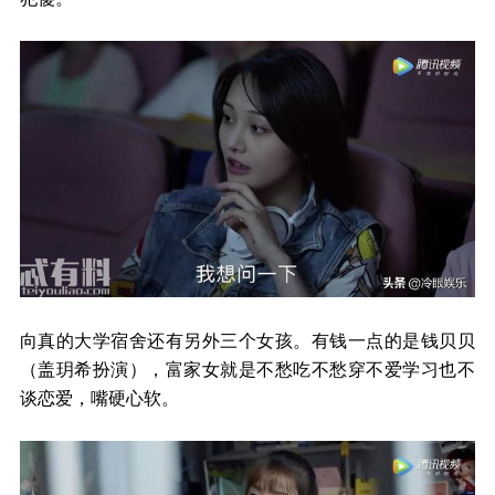
向真的大学宿舍还有另外三个女孩。有钱一点的是钱贝贝
（盖玥希扮演），富家女就是不愁吃不愁穿不爱学习也不
谈恋爱，嘴硬心软。