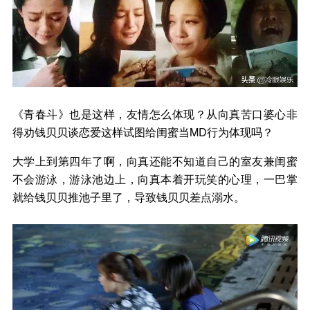
《青春斗》也是这样，友情怎么体现？从向真苦口婆心非
得劝钱贝贝谈恋爱这样试图给闺蜜当MD行为体现吗？
大学上到第四年了啊，向真还能不知道自己的室友兼闺蜜
不会游泳，游泳池边上，向真本着开玩笑的心理，一巴掌
就给钱贝贝推池子里了，导致钱贝贝差点溺水。