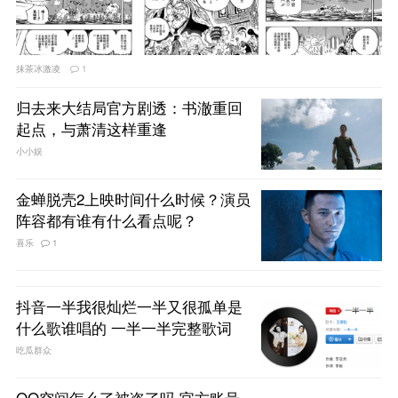
抹茶冰激凌
1
归去来大结局官方剧透：书澈重回
起点，与萧清这样重逢
小小娱
金蝉脱壳2上映时间什么时候？演员
阵容都有谁有什么看点呢？
喜乐
1
抖音一半我很灿烂一半又很孤单是
什么歌谁唱的 一半一半完整歌词
吃瓜群众
QQ空间怎么了被盗了吗 官方账号