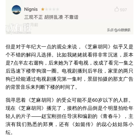
但是对于年纪大一点的观众来说，《芝麻胡同》似乎又是
个不错的解闷儿选择。比如我姥姥就看得非常沉迷，原本
是7点半左右遛狗，后来她为了看电视，改成了看完一集之
后迅速下楼带狗溜一圈。电视剧播到后半段，家里的两只
狗已经能通过电视剧播完第一集时，景甜拍摄的那支广告
的背景音乐来判断下楼的时间了。
我寻思着《芝麻胡同》的受众可能不是60岁以下的人群。
现在《芝麻胡同》播完了，接档的作品倒是个明显拍给年
轻人的片子——赵宝刚担任导演和编剧的《青春斗》，主
演有我们熟悉的郑爽，还有《如懿传》的惢心姑姑陈小
纭。