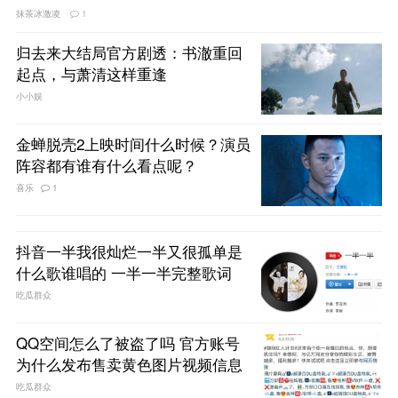
抹茶冰激凌
1
归去来大结局官方剧透：书澈重回
起点，与萧清这样重逢
小小娱
金蝉脱壳2上映时间什么时候？演员
阵容都有谁有什么看点呢？
喜乐
1
抖音一半我很灿烂一半又很孤单是
什么歌谁唱的 一半一半完整歌词
吃瓜群众
QQ空间怎么了被盗了吗 官方账号
为什么发布售卖黄色图片视频信息
吃瓜群众