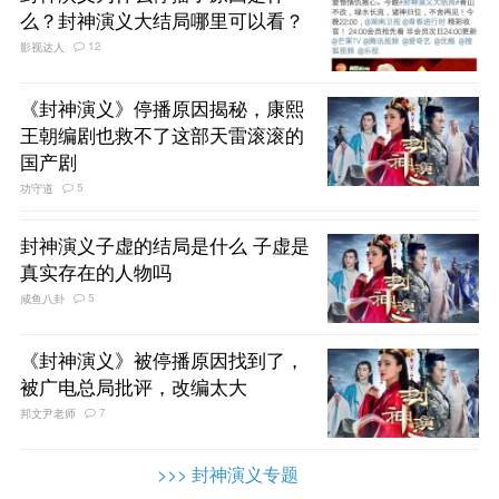
么？封神演义大结局哪里可以看？
12
影视达人
《封神演义》停播原因揭秘，康熙
王朝编剧也救不了这部天雷滚滚的
国产剧
5
功守道
封神演义子虚的结局是什么 子虚是
真实存在的人物吗
5
咸鱼八卦
《封神演义》被停播原因找到了，
被广电总局批评，改编太大
7
邦文尹老师
>>> 封神演义专题