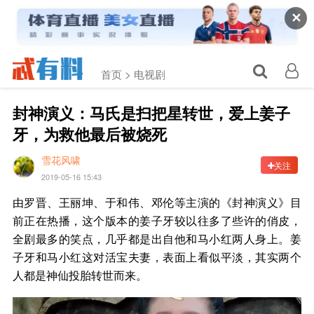
✕
首页 >
电视剧
封神演义：马氏是扫把星转世，爱上姜子
牙，为救他最后被烧死
雪花风啸
关注
2019-05-16 15:43
由罗晋、王丽坤、于和伟、邓伦等主演的《封神演义》目
前正在热播，这个版本的姜子牙较以往多了些许的俏皮，
全剧最多的笑点，几乎都是出自他和马小红两人身上。姜
子牙和马小红这对活宝夫妻，表面上看似平淡，其实两个
人都是神仙投胎转世而来。