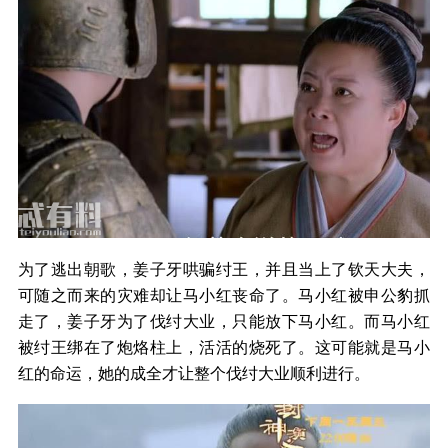
为了逃出朝歌，姜子牙哄骗纣王，并且当上了钦天大夫，
可随之而来的灾难却让马小红丧命了。马小红被申公豹抓
走了，姜子牙为了伐纣大业，只能放下马小红。而马小红
被纣王绑在了炮烙柱上，活活的烧死了。这可能就是马小
红的命运，她的成全才让整个伐纣大业顺利进行。