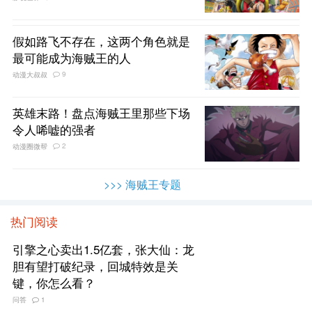
假如路飞不存在，这两个角色就是
最可能成为海贼王的人
9
动漫大叔叔
英雄末路！盘点海贼王里那些下场
令人唏嘘的强者
2
动漫圈微帮
>>> 海贼王专题
热门阅读
引擎之心卖出1.5亿套，张大仙：龙
胆有望打破纪录，回城特效是关
键，你怎么看？
问答
1