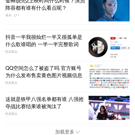
金蝉脱壳2上映时间什么时候？演员
阵容都有谁有什么看点呢？
喜乐
1
抖音一半我很灿烂一半又很孤单是
什么歌谁唱的 一半一半完整歌词
吃瓜群众
QQ空间怎么了被盗了吗 官方账号
为什么发布售卖黄色图片视频信息
吃瓜群众
这就是铁甲八强名单都有谁 八强抢
夺战比赛结果谁被淘汰了
吃瓜群众
加载更多