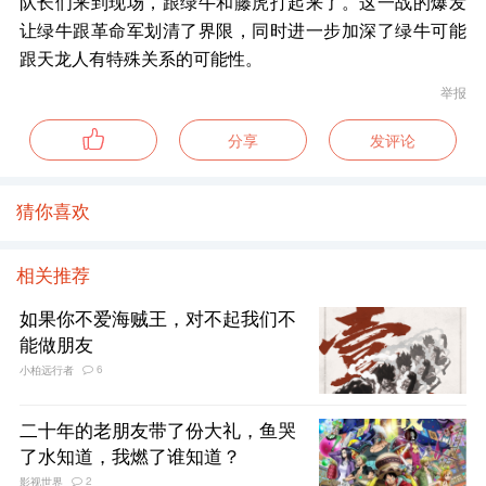
队长们来到现场，跟绿牛和藤虎打起来了。这一战的爆发
让绿牛跟革命军划清了界限，同时进一步加深了绿牛可能
跟天龙人有特殊关系的可能性。
举报
分享
发评论
猜你喜欢
相关推荐
如果你不爱海贼王，对不起我们不
能做朋友
6
小柏远行者
二十年的老朋友带了份大礼，鱼哭
了水知道，我燃了谁知道？
2
影视世界