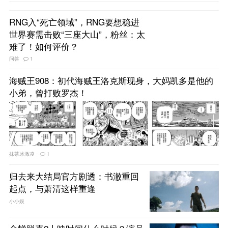
RNG入“死亡领域”，RNG要想稳进
世界赛需击败“三座大山”，粉丝：太
难了！如何评价？
问答
1
海贼王908：初代海贼王洛克斯现身，大妈凯多是他的
小弟，曾打败罗杰！
抹茶冰激凌
1
归去来大结局官方剧透：书澈重回
起点，与萧清这样重逢
小小娱