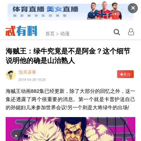
✕
首页 >
动漫
海贼王：绿牛究竟是不是阿金？这个细节
说明他的确是山治熟人
悦耳讲事
关注
2019-04-29 19:20
海贼王动画882集已经更新，除了大部分的回忆之外，这一
集还透露了两个很重要的消息。第一个就是卡普护送自己
的孙媳妇儿来参加世界会议!另一个则是大将绿牛的出场!