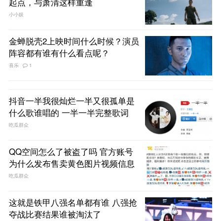
起点，与萧清这样重逢
小小娱
金蝉脱壳2上映时间什么时候？演员
阵容都有谁有什么看点呢？
喜乐
1
抖音一半我很灿烂一半又很孤单是
什么歌谁唱的 一半一半完整歌词
吃瓜群众
QQ空间怎么了被盗了吗 官方账号
为什么发布售卖黄色图片视频信息
吃瓜群众
这就是铁甲八强名单都有谁 八强抢
夺战比赛结果谁被淘汰了