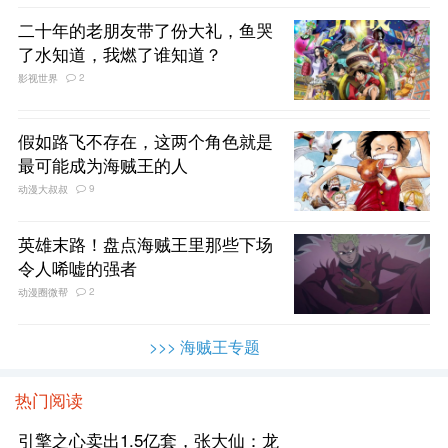
二十年的老朋友带了份大礼，鱼哭
了水知道，我燃了谁知道？
2
影视世界
假如路飞不存在，这两个角色就是
最可能成为海贼王的人
9
动漫大叔叔
英雄末路！盘点海贼王里那些下场
令人唏嘘的强者
2
动漫圈微帮
>>> 海贼王专题
热门阅读
引擎之心卖出1.5亿套，张大仙：龙