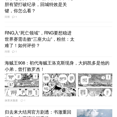
胆有望打破纪录，回城特效是关
键，你怎么看？
问答
1
RNG入“死亡领域”，RNG要想稳进
世界赛需击败“三座大山”，粉丝：太
难了！如何评价？
问答
1
海贼王908：初代海贼王洛克斯现身，大妈凯多是他的
小弟，曾打败罗杰！
抹茶冰激凌
1
归去来大结局官方剧透：书澈重回