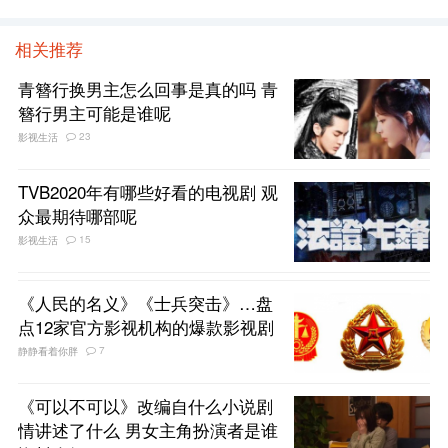
相关推荐
青簪行换男主怎么回事是真的吗 青
簪行男主可能是谁呢
23
影视生活
TVB2020年有哪些好看的电视剧 观
众最期待哪部呢
15
影视生活
《人民的名义》《士兵突击》…盘
点12家官方影视机构的爆款影视剧
7
静静看着你胖
《可以不可以》改编自什么小说剧
情讲述了什么 男女主角扮演者是谁