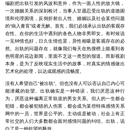
编剧把出轨引发的风波和意外，作为一面人性的放大镜，
一次婚姻关系的深刻检讨，当事人甘愿忍受出轨的道德困
境和伦理困境，反倒折射出人性、婚姻以及社会某些问题
的“病入膏肓”或者无解。首先，我们必须承认出轨的客观存
在性。在你的生活中遇到的各色人物非男即女。有时候说
一见钟情也好，日久生情也罢，异性相吸是客观存在的必
然。出轨的问题存在，就像我们每天在热搜榜上能看到各
色明星的花边新闻，里面不乏这一类型的报道。而影视剧
本身，是为了反映现实生活中的故事，对真实的情感做出
艺术化的处理，以达成观感的流畅度。
没有人希望自己“被出轨”。但也没有人可以否认自己内心可
能潜藏的欲望。出轨确实是一种错误，我们厌恶这种行
为，厌恶这种偏离正常轨道的男女关系。但人的一生都会
犯错，都会被犯错的人伤害，都会成为某些特殊感情关系
网中的一员，世界是公平的。主动或是被动，社会上有正
常社交的人们大多数都会面对感情问题的纠结。出轨，说
白了是一种欲望的释放。