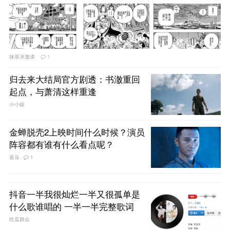
抹茶冰激凌
1
归去来大结局官方剧透：书澈重回
起点，与萧清这样重逢
小小娱
金蝉脱壳2上映时间什么时候？演员
阵容都有谁有什么看点呢？
喜乐
1
抖音一半我很灿烂一半又很孤单是
什么歌谁唱的 一半一半完整歌词
吃瓜群众