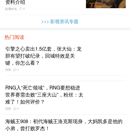
资料介绍
4
剧透时光
>>> 影视资讯专题
热门阅读
引擎之心卖出1.5亿套，张大仙：龙
胆有望打破纪录，回城特效是关
键，你怎么看？
问答
1
RNG入“死亡领域”，RNG要想稳进
世界赛需击败“三座大山”，粉丝：太
难了！如何评价？
问答
1
海贼王908：初代海贼王洛克斯现身，大妈凯多是他的
小弟，曾打败罗杰！