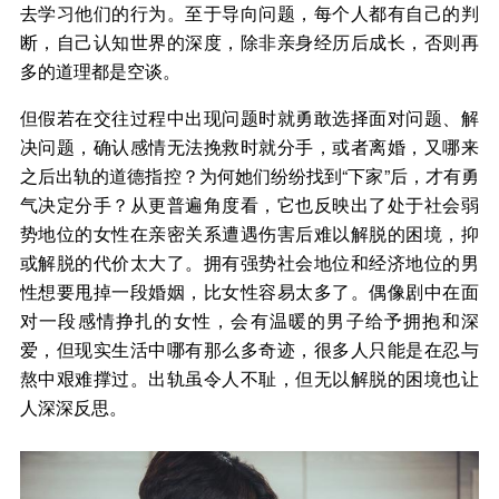
去学习他们的行为。至于导向问题，每个人都有自己的判
断，自己认知世界的深度，除非亲身经历后成长，否则再
多的道理都是空谈。
但假若在交往过程中出现问题时就勇敢选择面对问题、解
决问题，确认感情无法挽救时就分手，或者离婚，又哪来
之后出轨的道德指控？为何她们纷纷找到“下家”后，才有勇
气决定分手？从更普遍角度看，它也反映出了处于社会弱
势地位的女性在亲密关系遭遇伤害后难以解脱的困境，抑
或解脱的代价太大了。拥有强势社会地位和经济地位的男
性想要甩掉一段婚姻，比女性容易太多了。偶像剧中在面
对一段感情挣扎的女性，会有温暖的男子给予拥抱和深
爱，但现实生活中哪有那么多奇迹，很多人只能是在忍与
熬中艰难撑过。出轨虽令人不耻，但无以解脱的困境也让
人深深反思。