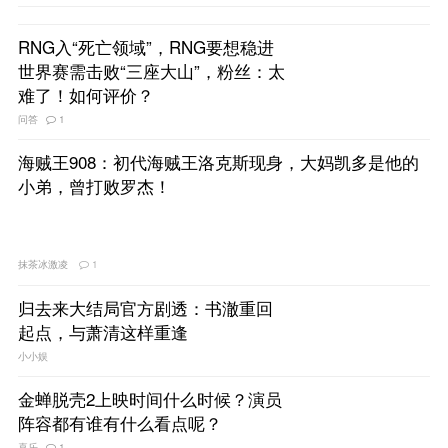
RNG入“死亡领域”，RNG要想稳进
世界赛需击败“三座大山”，粉丝：太
难了！如何评价？
问答
1
海贼王908：初代海贼王洛克斯现身，大妈凯多是他的
小弟，曾打败罗杰！
抹茶冰激凌
1
归去来大结局官方剧透：书澈重回
起点，与萧清这样重逢
小小娱
金蝉脱壳2上映时间什么时候？演员
阵容都有谁有什么看点呢？