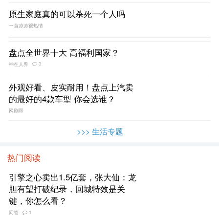
原生家庭真的可以杀死一个人吗
一首凉凉很热情
盘点全世界十大 高福利国家？
3
神在人界
外观好看、皮实耐用！盘点上汽卖
的最好的4款车型 你会选谁？
网剧帮
>>> 生活专题
热门阅读
引擎之心卖出1.5亿套，张大仙：龙
胆有望打破纪录，回城特效是关
键，你怎么看？
问答
1