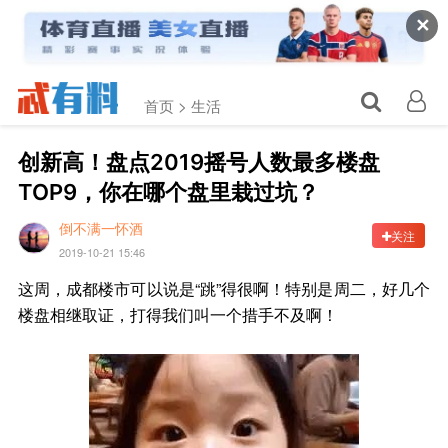
✕
首页 >
生活
创新高！盘点2019摇号人数最多楼盘
TOP9，你在哪个盘里栽过坑？
倒不满一怀酒
关注
2019-10-21 15:46
这周，成都楼市可以说是“跳”得很啊！特别是周二，好几个
楼盘相继取证，打得我们叫一个措手不及啊！