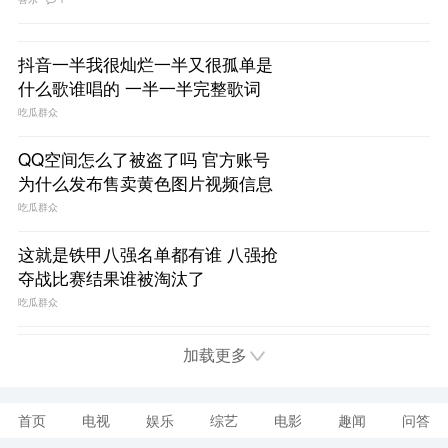
喜乐
1
抖音一半我很灿烂一半又很孤单是
什么歌谁唱的 一半一半完整歌词
吃瓜群众
QQ空间怎么了被盗了吗 官方账号
为什么发布售卖黄色图片视频信息
吃瓜群众
这就是铁甲八强名单都有谁 八强抢
夺战比赛结果谁被淘汰了
吃瓜群众
加载更多
首页
电视
娱乐
综艺
电影
趣闻
问答