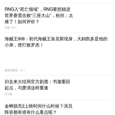
RNG入“死亡领域”，RNG要想稳进
世界赛需击败“三座大山”，粉丝：太
难了！如何评价？
问答
1
海贼王908：初代海贼王洛克斯现身，大妈凯多是他的
小弟，曾打败罗杰！
抹茶冰激凌
1
归去来大结局官方剧透：书澈重回
起点，与萧清这样重逢
小小娱
金蝉脱壳2上映时间什么时候？演员
阵容都有谁有什么看点呢？