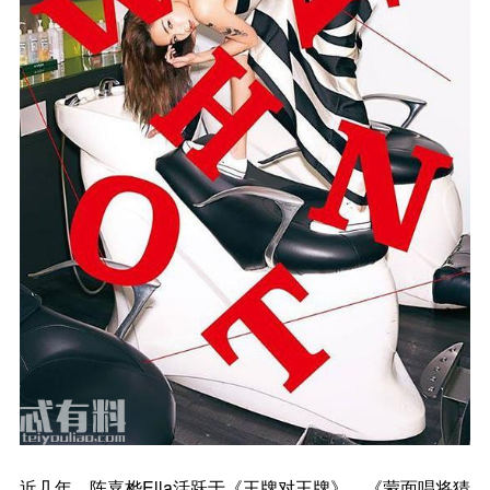
近几年，陈嘉桦Ella活跃于《王牌对王牌》、《蒙面唱将猜