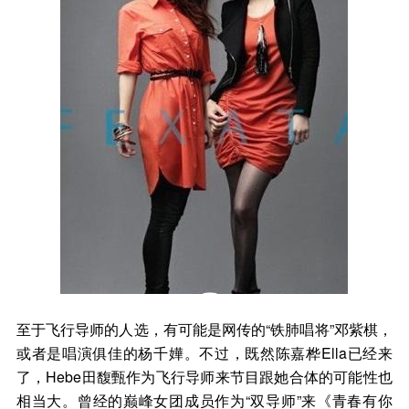
至于飞行导师的人选，有可能是网传的“铁肺唱将”邓紫棋，
或者是唱演俱佳的杨千嬅。不过，既然陈嘉桦Ella已经来
了，Hebe田馥甄作为飞行导师来节目跟她合体的可能性也
相当大。曾经的巅峰女团成员作为“双导师”来《青春有你