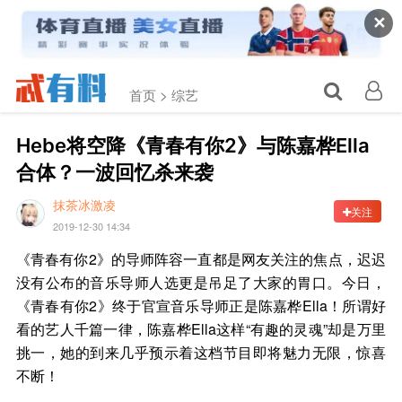
✕
首页 >
综艺
Hebe将空降《青春有你2》与陈嘉桦Ella
合体？一波回忆杀来袭
抹茶冰激凌
关注
2019-12-30 14:34
《青春有你2》的导师阵容一直都是网友关注的焦点，迟迟
没有公布的音乐导师人选更是吊足了大家的胃口。今日，
《青春有你2》终于官宣音乐导师正是陈嘉桦Ella！所谓好
看的艺人千篇一律，陈嘉桦Ella这样“有趣的灵魂”却是万里
挑一，她的到来几乎预示着这档节目即将魅力无限，惊喜
不断！