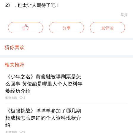
2》，也太让人期待了吧！
举报
分享
发评论
猜你喜欢
相关推荐
《少年之名》黄俊融被曝刷票是怎
么回事 黄俊融是哪里人个人资料年
龄经历介绍
2
影剧大咖
《极限挑战》咩咩羊参加了哪几期
杨成梅怎么走红的个人资料现状介
绍
6
影剧大咖