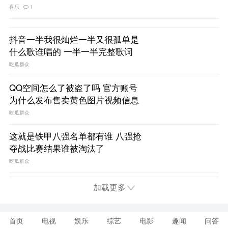
喜乐
1
抖音一半我很灿烂一半又很孤单是
什么歌谁唱的 一半一半完整歌词
吃瓜群众
QQ空间怎么了被盗了吗 官方账号
为什么发布售卖黄色图片视频信息
吃瓜群众
这就是铁甲八强名单都有谁 八强抢
夺战比赛结果谁被淘汰了
吃瓜群众
加载更多
首页
电视
娱乐
综艺
电影
趣闻
问答