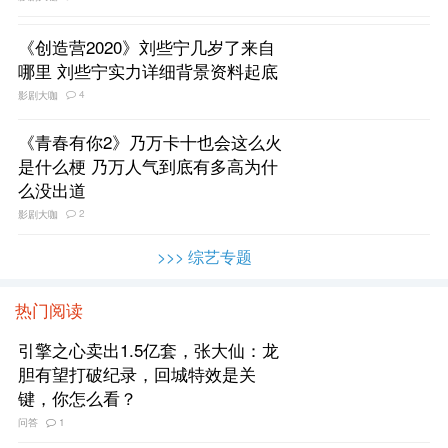
《创造营2020》刘些宁几岁了来自
哪里 刘些宁实力详细背景资料起底
4
影剧大咖
《青春有你2》乃万卡十也会这么火
是什么梗 乃万人气到底有多高为什
么没出道
2
影剧大咖
>>> 综艺专题
热门阅读
引擎之心卖出1.5亿套，张大仙：龙
胆有望打破纪录，回城特效是关
键，你怎么看？
问答
1