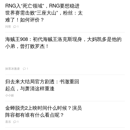
RNG入“死亡领域”，RNG要想稳进
世界赛需击败“三座大山”，粉丝：太
难了！如何评价？
问答
1
海贼王908：初代海贼王洛克斯现身，大妈凯多是他的
小弟，曾打败罗杰！
抹茶冰激凌
1
归去来大结局官方剧透：书澈重回
起点，与萧清这样重逢
小小娱
金蝉脱壳2上映时间什么时候？演员
阵容都有谁有什么看点呢？
喜乐
1