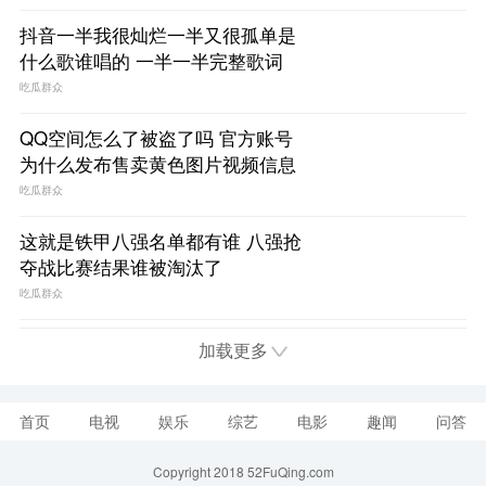
抖音一半我很灿烂一半又很孤单是
什么歌谁唱的 一半一半完整歌词
吃瓜群众
QQ空间怎么了被盗了吗 官方账号
为什么发布售卖黄色图片视频信息
吃瓜群众
这就是铁甲八强名单都有谁 八强抢
夺战比赛结果谁被淘汰了
吃瓜群众
加载更多
首页
电视
娱乐
综艺
电影
趣闻
问答