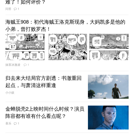
难了！如何评价？
问答
1
海贼王908：初代海贼王洛克斯现身，大妈凯多是他的
小弟，曾打败罗杰！
抹茶冰激凌
1
归去来大结局官方剧透：书澈重回
起点，与萧清这样重逢
小小娱
金蝉脱壳2上映时间什么时候？演员
阵容都有谁有什么看点呢？
喜乐
1