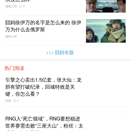
2
咸鱼八卦
囧妈徐伊万的名字是怎么来的 徐伊
万为什么去俄罗斯
咸鱼八卦
>>> 囧妈专题
热门阅读
引擎之心卖出1.5亿套，张大仙：龙
胆有望打破纪录，回城特效是关
键，你怎么看？
问答
1
RNG入“死亡领域”，RNG要想稳进
世界赛需击败“三座大山”，粉丝：太