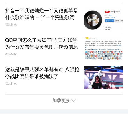
抖音一半我很灿烂一半又很孤单是
什么歌谁唱的 一半一半完整歌词
吃瓜群众
QQ空间怎么了被盗了吗 官方账号
为什么发布售卖黄色图片视频信息
吃瓜群众
这就是铁甲八强名单都有谁 八强抢
夺战比赛结果谁被淘汰了
吃瓜群众
加载更多
首页
电视
娱乐
综艺
电影
趣闻
问答