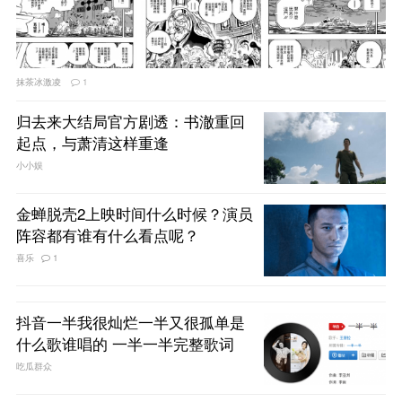
抹茶冰激凌
1
归去来大结局官方剧透：书澈重回
起点，与萧清这样重逢
小小娱
金蝉脱壳2上映时间什么时候？演员
阵容都有谁有什么看点呢？
喜乐
1
抖音一半我很灿烂一半又很孤单是
什么歌谁唱的 一半一半完整歌词
吃瓜群众