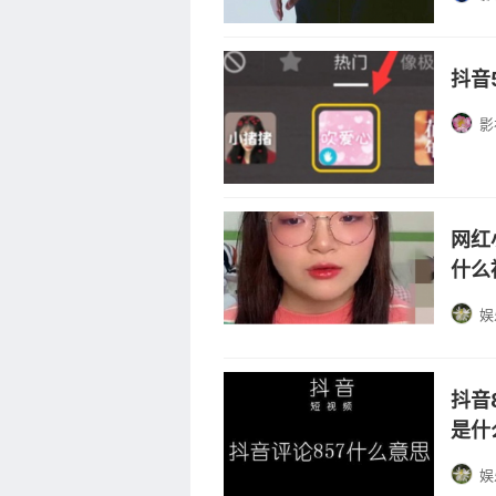
抖音
影
网红
什么
娱
抖音
是什
娱