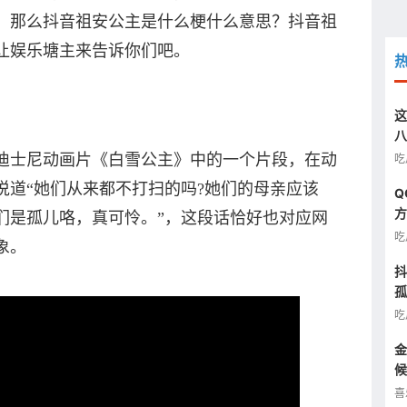
。那么抖音祖安公主是什么梗什么意思？抖音祖
让娱乐塘主来告诉你们吧。
这
八
汰
迪士尼动画片《白雪公主》中的一个片段，在动
吃
说道“她们从来都不打扫的吗?她们的母亲应该
Q
方
们是孤儿咯，真可怜。”，这段话恰好也对应网
图
吃
象。
抖
孤
半
吃
金
候
看
喜