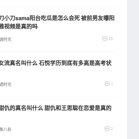
刀小刀sama阳台吃瓜是怎么会死 被前男友曝阳
雅视频是真的吗
25
透时光
女流真名叫什么 石悦学历到底有多高是高考状
1
透时光
甜仇的真名叫什么 甜仇和王思聪在恋爱是真的
2
鱼八卦