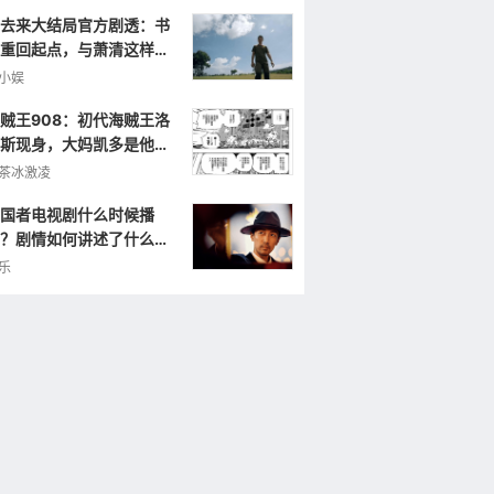
去来大结局官方剧透：书
重回起点，与萧清这样重
小娱
贼王908：初代海贼王洛
斯现身，大妈凯多是他的
弟，曾打败罗杰！
茶冰激凌
国者电视剧什么时候播
？剧情如何讲述了什么样
故事？
乐