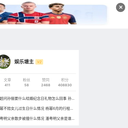
发文
✕
登录
注册
娱乐塘主
V2
文章
粉丝
赞同
积分
411
58
2468
408830
邓超问孙俪要什么结婚纪念日礼物怎么回事 孙俪回复邓超说了什么
杨幂不陪女儿过生日什么情况 杨幂6月的行程是什么
潘粤明父亲散步被撞什么情况 潘粤明父亲是谁长什么样