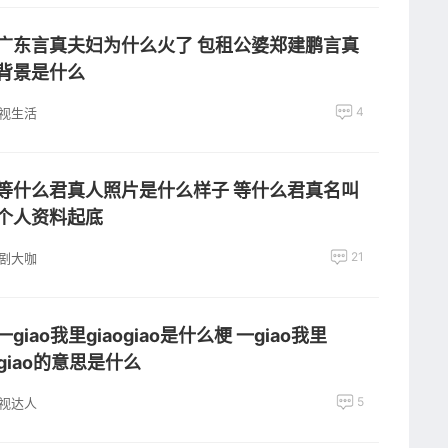
广东言真夫妇为什么火了 包租公婆郑建鹏言真
背景是什么
4
视生活
等什么君真人照片是什么样子 等什么君真名叫
个人资料起底
21
剧大咖
giao我里giaogiao是什么梗 一giao我里
ogiao的意思是什么
5
视达人