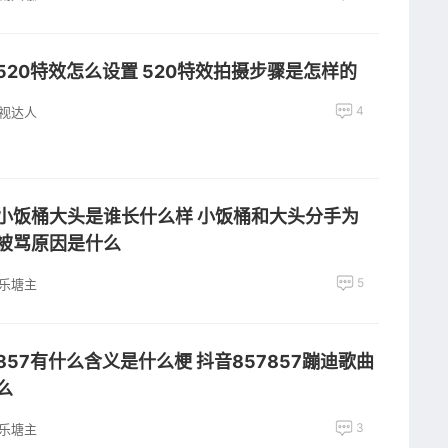
520特效怎么设置 520特效拍摄步骤是怎样的
4
视达人
小饭桶大头是谁长什么样 小饭桶和大头分手为
被骂原因是什么
5
乐塘主
857有什么含义是什么梗 抖音857857蹦迪歌曲
么
3
乐塘主