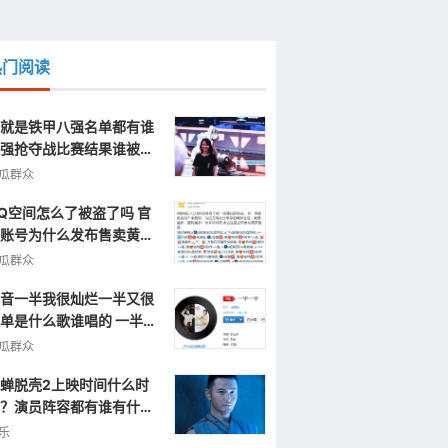
热门阅读
就是铁甲八强名单都有谁
强抢夺战比赛结果谁被淘
了
瓜群众
Q空间怎么了被盗了吗 官
账号为什么发布售卖黄色
片视频信息
瓜群众
音一半我很灿烂一半又很
单是什么歌谁唱的 一半一
完整歌词
瓜群众
蝉脱壳2上映时间什么时
？演员阵容都有谁有什么
点呢？
乐