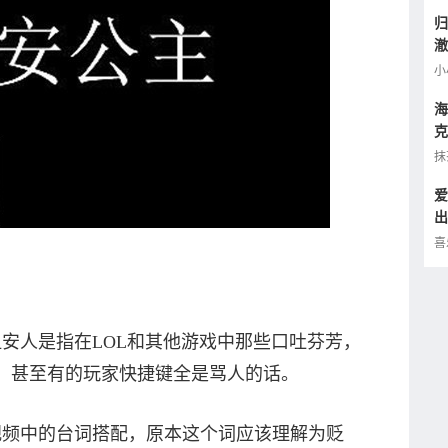
归
澈
逢
小
海
克
小
抹
爱
出
的
喜
安人是指在LOL和其他游戏中那些口吐芬芳，
，甚至有的玩家快捷键全是骂人的话。
视频中的台词搭配，原本这个词应该理解为贬