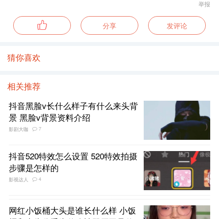
举报
分享
发评论
猜你喜欢
相关推荐
抖音黑脸v长什么样子有什么来头背
景 黑脸v背景资料介绍
7
影剧大咖
抖音520特效怎么设置 520特效拍摄
步骤是怎样的
4
影视达人
网红小饭桶大头是谁长什么样 小饭