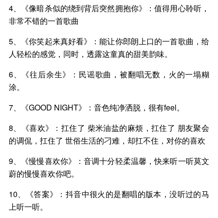
4、《像暗杀似的绕到背后突然拥抱你》：值得用心聆听，
非常不错的一首歌曲
5、《你笑起来真好看》：能让你郎朗上口的一首歌曲，给
人轻松的感觉，同时，透露这童真的甜美韵味。
6、《往后余生》：民谣歌曲，被翻唱无数，火的一塌糊
涂。
7、《GOOD NIGHT》：音色纯净洒脱，很有feel。
8、《喜欢》：扛住了 柴米油盐的麻烦，扛住了 朋友聚会
的调侃，扛住了 世俗生活的刁难，却扛不住，对你的喜欢
9、《慢慢喜欢你》：音调十分轻柔温馨，快来听一听莫文
蔚的慢慢喜欢你吧。
10、《答案》：抖音中很火的是翻唱的版本，没听过的马
上听一听。