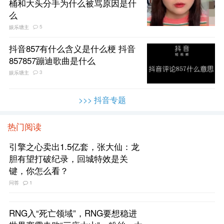
桶和大头分手为什么被骂原因是什
么
5
娱乐塘主
抖音857有什么含义是什么梗 抖音
857857蹦迪歌曲是什么
3
娱乐塘主
>>> 抖音专题
热门阅读
引擎之心卖出1.5亿套，张大仙：龙
胆有望打破纪录，回城特效是关
键，你怎么看？
问答
1
RNG入“死亡领域”，RNG要想稳进