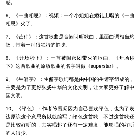
感。
6、《一曲相思》：视频：一个小姐姐在婚礼上唱的《一曲
相思》火了。
7、《芒种》：这首歌曲是音阙诗听歌曲，里面曲调相当悠
扬，带着一种很独特的韵味。
8、《开场秒下》：一首被闺密团带火的歌曲。《开场秒
下》这首歌曲的原版歌曲的名字叫做《superstar》。
9、《生僻字》：生僻字歌词都是由中国的生僻字组成的，
主要是为了更好弘扬中华的文化文明，让大家更好了解中
国文明。
10、《绿色》：作者陈雪凝因为自己喜欢绿色，也为了表
达原谅这个意思所以就编写了绿色这首歌。不过这首歌还
是比较好听的，其实唱起了还有一定难度，能够唱的好听
的人很少。