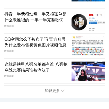
抖音一半我很灿烂一半又很孤单是
什么歌谁唱的 一半一半完整歌词
吃瓜群众
QQ空间怎么了被盗了吗 官方账号
为什么发布售卖黄色图片视频信息
吃瓜群众
这就是铁甲八强名单都有谁 八强抢
夺战比赛结果谁被淘汰了
吃瓜群众
加载更多
首页
电视
娱乐
综艺
电影
趣闻
问答