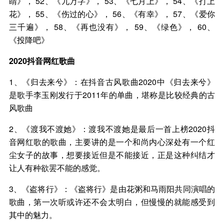
睛》， 52、《九万字》， 53、《七月上》， 54、《打上
花》， 55、《伤过的心》， 56、《有幸》， 57、《爱你
三千遍》， 58、《再也没有》， 59、《绿色》， 60、
《投降吧》
2020抖音网红歌曲
1、《归去来兮》：在抖音古风歌曲2020中《归去来兮》
是歌手李玉刚发行于2011年的单曲，堪称是比较经典的古
风歌曲
2、《渡我不渡她》：渡我不渡她是最后一首上榜2020抖
音网红歌的歌曲，主要讲的是一个和尚内心深处有一个红
尘女子的故事，想要接近但是不能接近，正是这种纠结才
让人有种欲罢不能的感觉。
3、《盗将行》：《盗将行》是由花粥和马雨阳共同演唱的
歌曲，第一次听或许还不会太明白，但慢慢的就能感受到
其中的魅力。