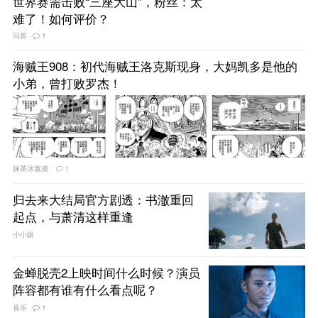
世界赛需击败“三座大山”，粉丝：太
难了！如何评价？
问答
1
海贼王908：初代海贼王洛克斯现身，大妈凯多是他的
小弟，曾打败罗杰！
抹茶冰激凌
1
归去来大结局官方剧透：书澈重回
起点，与萧清这样重逢
小小娱
金蝉脱壳2上映时间什么时候？演员
阵容都有谁有什么看点呢？
喜乐
1