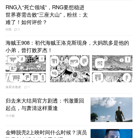
RNG入“死亡领域”，RNG要想稳进
世界赛需击败“三座大山”，粉丝：太
难了！如何评价？
问答
1
海贼王908：初代海贼王洛克斯现身，大妈凯多是他的
小弟，曾打败罗杰！
抹茶冰激凌
1
归去来大结局官方剧透：书澈重回
起点，与萧清这样重逢
小小娱
金蝉脱壳2上映时间什么时候？演员