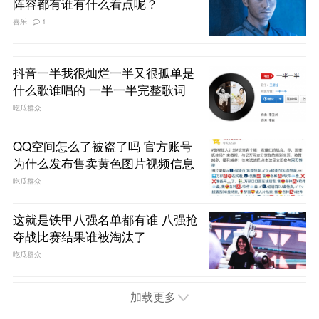
阵容都有谁有什么看点呢？
喜乐
1
抖音一半我很灿烂一半又很孤单是
什么歌谁唱的 一半一半完整歌词
吃瓜群众
QQ空间怎么了被盗了吗 官方账号
为什么发布售卖黄色图片视频信息
吃瓜群众
这就是铁甲八强名单都有谁 八强抢
夺战比赛结果谁被淘汰了
吃瓜群众
加载更多