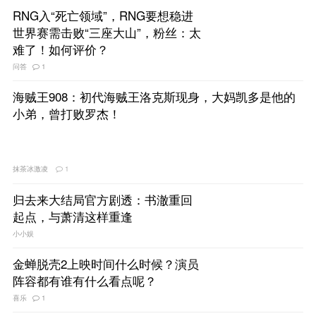
RNG入“死亡领域”，RNG要想稳进
世界赛需击败“三座大山”，粉丝：太
难了！如何评价？
问答
1
海贼王908：初代海贼王洛克斯现身，大妈凯多是他的
小弟，曾打败罗杰！
抹茶冰激凌
1
归去来大结局官方剧透：书澈重回
起点，与萧清这样重逢
小小娱
金蝉脱壳2上映时间什么时候？演员