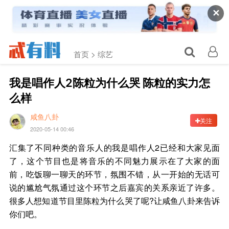
✕
首页 >
综艺
我是唱作人2陈粒为什么哭 陈粒的实力怎
么样
咸鱼八卦
关注
2020-05-14 00:46
汇集了不同种类的音乐人的我是唱作人2已经和大家见面
了，这个节目也是将音乐的不同魅力展示在了大家的面
前，吃饭聊一聊天的环节，氛围不错，从一开始的无话可
说的尴尬气氛通过这个环节之后嘉宾的关系亲近了许多。
很多人想知道节目里陈粒为什么哭了呢?让咸鱼八卦来告诉
你们吧。