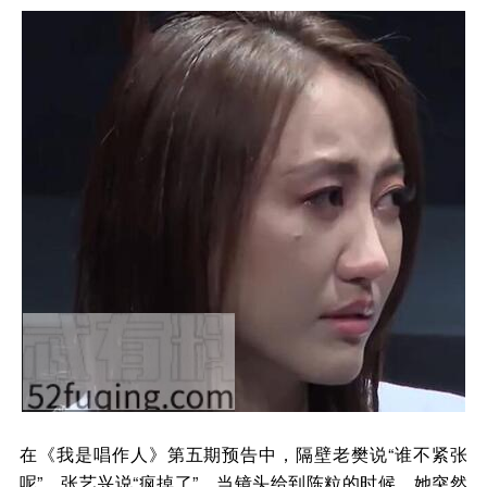
在《我是唱作人》第五期预告中，隔壁老樊说“谁不紧张
呢”，张艺兴说“疯掉了”，当镜头给到陈粒的时候，她突然