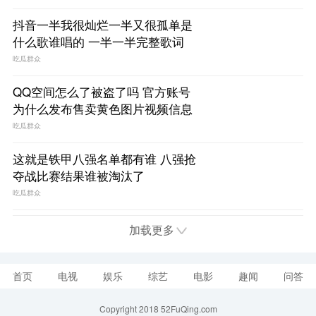
阵容都有谁有什么看点呢？
喜乐
1
抖音一半我很灿烂一半又很孤单是
什么歌谁唱的 一半一半完整歌词
吃瓜群众
QQ空间怎么了被盗了吗 官方账号
为什么发布售卖黄色图片视频信息
吃瓜群众
这就是铁甲八强名单都有谁 八强抢
夺战比赛结果谁被淘汰了
吃瓜群众
加载更多
首页
电视
娱乐
综艺
电影
趣闻
问答