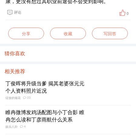
康，更没有想过其职业前途会不会受到影响。
评论
0
分享
收藏
写回答
猜你喜欢
相关推荐
丁俊晖将升级当爹 揭其老婆张元元
个人资料照片近况
33
绽放的烟花
睢冉微博发鸡汤配图与小丁合影 睢
冉怎么读和丁彦雨航什么关系
4
娱乐八卦