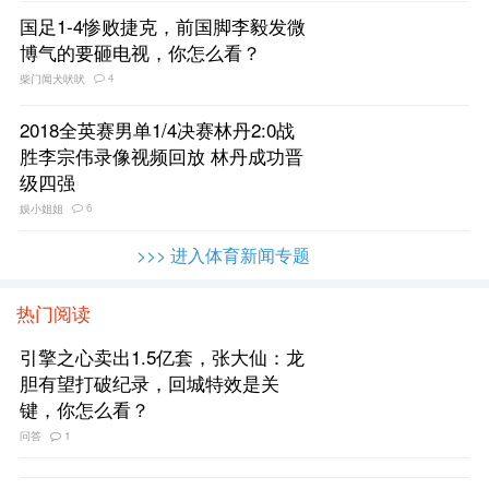
国足1-4惨败捷克，前国脚李毅发微
博气的要砸电视，你怎么看？
4
柴门闻犬吠吠
2018全英赛男单1/4决赛林丹2:0战
胜李宗伟录像视频回放 林丹成功晋
级四强
6
娱小姐姐
>>> 进入体育新闻专题
热门阅读
引擎之心卖出1.5亿套，张大仙：龙
胆有望打破纪录，回城特效是关
键，你怎么看？
问答
1