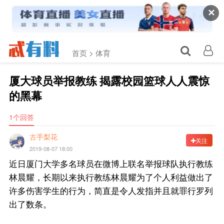
✕
首页 >
体育
厦大球员举报教练 揭露校园篮球人人震惊
的黑幕
1个回答
古手梨花
关注
2019-08-07 18:00
近日厦门大学多名球员在微博上联名举报球队执行教练
林晨耀，长期以来执行教练林晨耀为了个人利益做出了
许多伤害学生的行为，简直是令人发指并且就罪行罗列
出了数条。