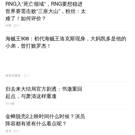
RNG入“死亡领域”，RNG要想稳进
世界赛需击败“三座大山”，粉丝：太
难了！如何评价？
问答
1
海贼王908：初代海贼王洛克斯现身，大妈凯多是他的
小弟，曾打败罗杰！
抹茶冰激凌
1
归去来大结局官方剧透：书澈重回
起点，与萧清这样重逢
小小娱
金蝉脱壳2上映时间什么时候？演员
阵容都有谁有什么看点呢？
喜乐
1