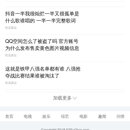
抖音一半我很灿烂一半又很孤单是
什么歌谁唱的 一半一半完整歌词
吃瓜群众
QQ空间怎么了被盗了吗 官方账号
为什么发布售卖黄色图片视频信息
吃瓜群众
这就是铁甲八强名单都有谁 八强抢
夺战比赛结果谁被淘汰了
吃瓜群众
加载更多
首页
电视
娱乐
综艺
电影
趣闻
问答
Copyright 2018 52FuQing.com