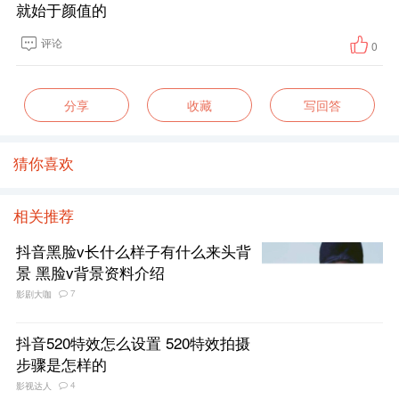
就始于颜值的
评论
0
分享
收藏
写回答
猜你喜欢
相关推荐
抖音黑脸v长什么样子有什么来头背
景 黑脸v背景资料介绍
7
影剧大咖
抖音520特效怎么设置 520特效拍摄
步骤是怎样的
4
影视达人