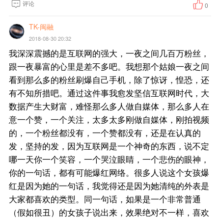
评论
0
TK-闽融
2018-08-30 20:32
我深深震撼的是互联网的强大，一夜之间几百万粉丝，
跟一夜暴富的心里是差不多吧。我想那个姑娘一夜之间
看到那么多的粉丝刷爆自己手机，除了惊讶，惶恐，还
有不知所措吧。通过这件事我愈发坚信互联网时代，大
数据产生大财富，难怪那么多人做自媒体，那么多人在
意一个赞，一个关注，太多太多刚做自媒体，刚拍视频
的，一个粉丝都没有，一个赞都没有，还是在认真的
发，坚持的发，因为互联网是一个神奇的东西，说不定
哪一天你一个笑容，一个哭泣眼睛，一个悲伤的眼神，
你的一句话，都有可能爆红网络。很多人说这个女孩爆
红是因为她的一句话，我觉得还是因为她清纯的外表是
大家都喜欢的类型。同一句话，如果是一个非常普通
（假如很丑）的女孩子说出来，效果绝对不一样，喜欢