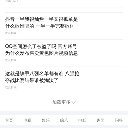
喜乐
1
抖音一半我很灿烂一半又很孤单是
什么歌谁唱的 一半一半完整歌词
吃瓜群众
QQ空间怎么了被盗了吗 官方账号
为什么发布售卖黄色图片视频信息
吃瓜群众
这就是铁甲八强名单都有谁 八强抢
夺战比赛结果谁被淘汰了
吃瓜群众
加载更多
首页
电视
娱乐
综艺
电影
趣闻
问答