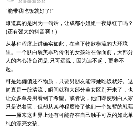
2018-08-30 20:35
“能带我吃饭就好了!”
难道真的是因为一句话，让成都小姐姐一夜爆红了吗？
(还有强大的抖音啊！)
从某种程度上讲确实如此，在当下物欲横流的大环境
里。一个肤白貌美乖巧伶俐的女孩站在你面前，大部分
人的内心潜台词是:只可远观，因为追不起，更养不
起。
可是她偏偏还不物质，只要男朋友能带她吃饭就好。这
简直是一股清流，瞬间就和大部分美女区别开来了，也
让众多单身男看到了希望。或者说，他们即便明白人家
只是说着玩，但却从某种程度给了他们一个短暂的慰藉
——原来这世界上还有可能存在自己触手可及的如此单
纯的漂亮女孩。