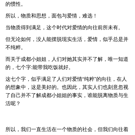
的惯性。
所以，物质和思想，面包与爱情，难选！
当物质得到满足，这个时代对爱情的向往前所未有。
但无论如何，没人能摆脱现实生活，爱情，似乎总是并
不纯粹。
而关于成都小姐姐，人们对她其实并不了解，唯一知道
的，七个字:能带我吃饭就好。
这七个字，似乎满足了人们对爱情“纯粹”的向往，在人
的想象中，这是美好的。也因此，其实人们也刻意忽视
了自己并不了解成都小姐姐的事实，谁能脱离物质与生
活呢？
所以，我们一直生活在一个物质的社会，但我们向往着