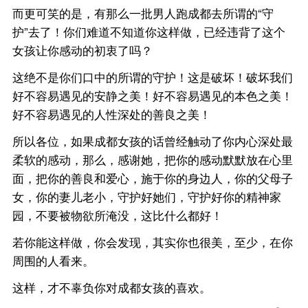
而更可笑的是，有那么一批男人跑成都去所谓的“守
护”去了！你们难道不知道你这样做，已经违背了这个
女孩让你感动的初衷了吗？
这绝不是你们口中的所谓的守护！这是破坏！破坏我们
好不容易遇见的安静之美！好不容易遇见的本色之美！
好不容易遇见的人性深处的善良之美！
所以各位，如果成都女孩的话曾经触动了你内心深处最
柔软的感动，那么，感谢她，把你的感动默默放在心里
面，把你的善良和爱心，施于你的身边人，你的父母子
女，你的妻儿老小，守护好她们，守护好你的精神家
园，不要被物欲所淹没，这比什么都好！
若你能这样做，你会发现，其实你也很美，至少，在你
周围的人看来。
这样，才不辜负你对成都女孩的喜欢。