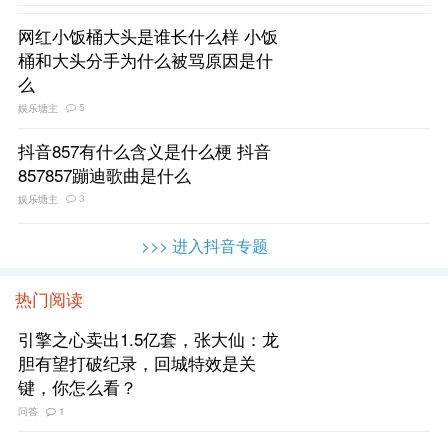
网红小饭桶大头是谁长什么样 小饭
桶和大头分手为什么被骂原因是什
么
5
娱乐塘主
抖音857有什么含义是什么梗 抖音
857857蹦迪歌曲是什么
3
娱乐塘主
>>> 进入抖音专题
热门阅读
引擎之心卖出1.5亿套，张大仙：龙
胆有望打破纪录，回城特效是关
键，你怎么看？
问答
1