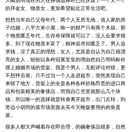
的拜金女、物质女，更加希望贴近正常生活吧。
想想当年自己父母年代，两个人无房无地，借人家的房
子结婚，八平方米小屋，唯一的财产只有两个木箱。那
个物质匮乏年代，生存有保障就可以了，没人会要求很
多。到了现在物质丰富了，精神追求却匮乏了。男人追
求钱，没了真正的理想，女人，尤其是自认为自己很漂
亮的女人，纷纷以各种冠冕堂皇的理由把自己明码标价
摆上婚姻市场的货架。我是个男人，无权评论对错，更
不想抨击谁。只不过当一个人走进超市，突然发现自己
来错了地方，货架上的全是各种各样价格昂贵的进口商
品和包装精美的奢侈品，而我自己兜里就那么几十块
钱，所以唯一的选择就是转身离开超市，出门左转，到
旁边小胡同的菜市场里面去买今天晚饭要用的肉鱼蛋
菜。
很多人都大声喊着存在即合理，的确奢侈品很多，自然