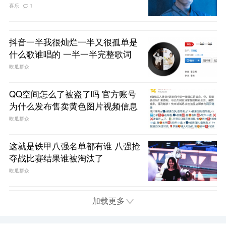
喜乐
1
抖音一半我很灿烂一半又很孤单是
什么歌谁唱的 一半一半完整歌词
吃瓜群众
QQ空间怎么了被盗了吗 官方账号
为什么发布售卖黄色图片视频信息
吃瓜群众
这就是铁甲八强名单都有谁 八强抢
夺战比赛结果谁被淘汰了
吃瓜群众
加载更多