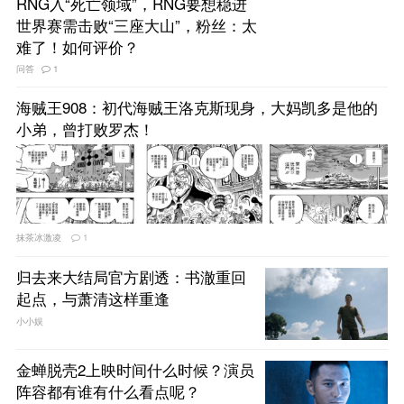
RNG入“死亡领域”，RNG要想稳进
世界赛需击败“三座大山”，粉丝：太
难了！如何评价？
问答
1
海贼王908：初代海贼王洛克斯现身，大妈凯多是他的
小弟，曾打败罗杰！
抹茶冰激凌
1
归去来大结局官方剧透：书澈重回
起点，与萧清这样重逢
小小娱
金蝉脱壳2上映时间什么时候？演员
阵容都有谁有什么看点呢？