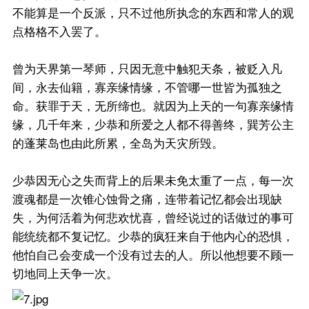
不能算是一个反派，只不过他所执念的东西和常人的观
点格格不入罢了。
曾为天界第一琴师，只因无意中触犯天条，被贬入凡
间，永去仙籍，寡亲缘情缘，不管哪一世皆为孤独之
命。获罪于天，无所缔也。就因为上天的一句寡亲缘情
缘，几千年来，少恭和所爱之人都不得善终，巽芳公主
的蓬莱岛也由此所累，全岛为天灾所毁。
少恭因无心之失而背上的后果未免太重了一点，每一次
渡魂都是一次锥心蚀骨之痛，连带着记忆都会出现缺
失，为何活着为何悲欢忧喜，曾经说过的话做过的事可
能统统都不复记忆。少恭的疯狂来自于他内心的恐惧，
他怕自己会变成一个没有过去的人。所以他想要不顾一
切地同上天争一次。