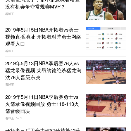
没有机会争夺常规赛MVP？
看球王
2019年5月15日NBA开拓者vs勇士
视频直播地址 开拓者对阵勇士网络
观看入口
看球王
2019年5月13日NBA季后赛76人vs
猛龙录像视频 莱昂纳德绝杀猛龙淘
汰76人晋级东决
看球王
2019年5月11日NBA季后赛勇士vs
火箭录像视频回放 勇士118-113火
箭晋级西决
4
看球王
开拓者三后卫合力砍87分替补42分