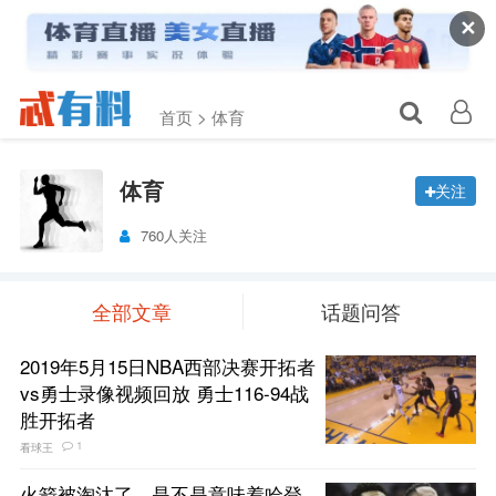
✕
首页 >
体育
体育
关注
760人关注
全部文章
话题问答
2019年5月15日NBA西部决赛开拓者
vs勇士录像视频回放 勇士116-94战
胜开拓者
1
看球王
火箭被淘汰了，是不是意味着哈登