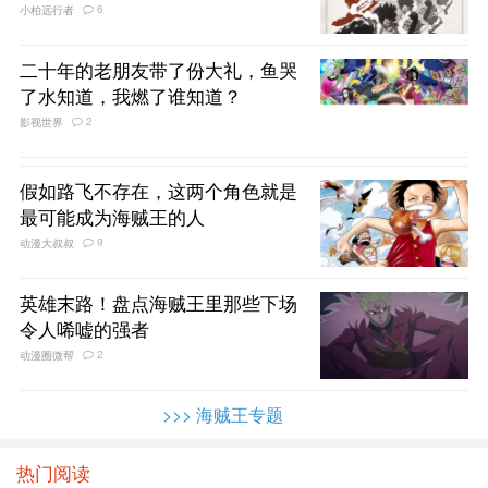
6
小柏远行者
二十年的老朋友带了份大礼，鱼哭
了水知道，我燃了谁知道？
2
影视世界
假如路飞不存在，这两个角色就是
最可能成为海贼王的人
9
动漫大叔叔
英雄末路！盘点海贼王里那些下场
令人唏嘘的强者
2
动漫圈微帮
>>> 海贼王专题
热门阅读