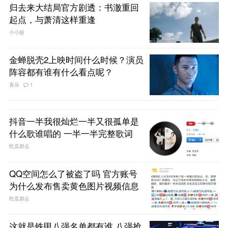
归去来大结局官方剧透：书澈重回
起点，与萧清这样重逢
小小娱
金蝉脱壳2上映时间什么时候？演员
阵容都有谁有什么看点呢？
喜乐
1
抖音一半我很灿烂一半又很孤单是
什么歌谁唱的 一半一半完整歌词
吃瓜群众
QQ空间怎么了被盗了吗 官方账号
为什么发布售卖黄色图片视频信息
吃瓜群众
这就是铁甲八强名单都有谁 八强抢