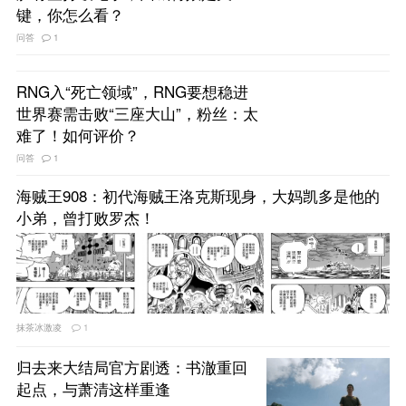
键，你怎么看？
问答
1
RNG入“死亡领域”，RNG要想稳进
世界赛需击败“三座大山”，粉丝：太
难了！如何评价？
问答
1
海贼王908：初代海贼王洛克斯现身，大妈凯多是他的
小弟，曾打败罗杰！
抹茶冰激凌
1
归去来大结局官方剧透：书澈重回
起点，与萧清这样重逢