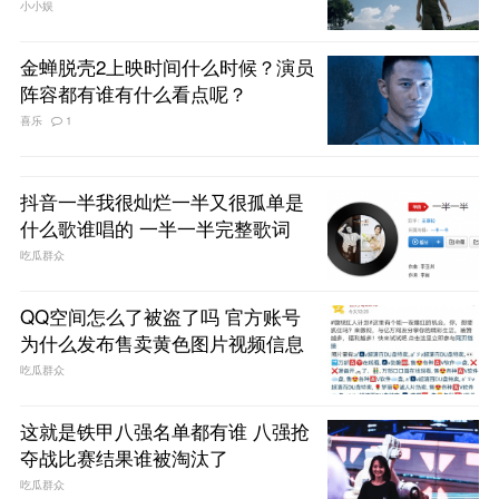
小小娱
金蝉脱壳2上映时间什么时候？演员
阵容都有谁有什么看点呢？
喜乐
1
抖音一半我很灿烂一半又很孤单是
什么歌谁唱的 一半一半完整歌词
吃瓜群众
QQ空间怎么了被盗了吗 官方账号
为什么发布售卖黄色图片视频信息
吃瓜群众
这就是铁甲八强名单都有谁 八强抢
夺战比赛结果谁被淘汰了
吃瓜群众