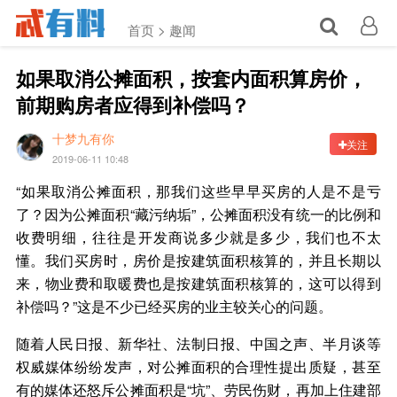
首页 >
趣闻
如果取消公摊面积，按套内面积算房价，
前期购房者应得到补偿吗？
十梦九有你
关注
2019-06-11 10:48
“如果取消公摊面积，那我们这些早早买房的人是不是亏
了？因为公摊面积“藏污纳垢”，公摊面积没有统一的比例和
收费明细，往往是开发商说多少就是多少，我们也不太
懂。我们买房时，房价是按建筑面积核算的，并且长期以
来，物业费和取暖费也是按建筑面积核算的，这可以得到
补偿吗？”这是不少已经买房的业主较关心的问题。
随着人民日报、新华社、法制日报、中国之声、半月谈等
权威媒体纷纷发声，对公摊面积的合理性提出质疑，甚至
有的媒体还怒斥公摊面积是“坑”、劳民伤财，再加上住建部