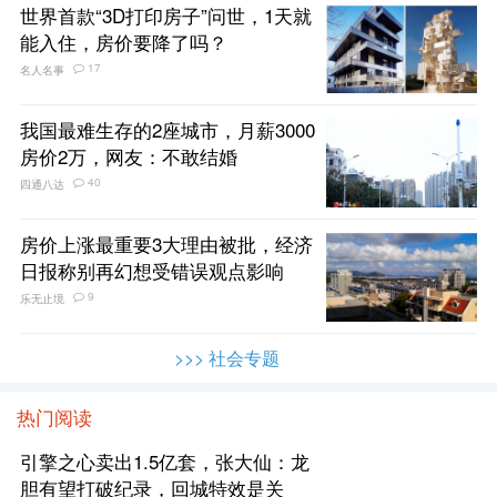
世界首款“3D打印房子”问世，1天就
能入住，房价要降了吗？
17
名人名事
我国最难生存的2座城市，月薪3000
房价2万，网友：不敢结婚
40
四通八达
房价上涨最重要3大理由被批，经济
日报称别再幻想受错误观点影响
9
乐无止境
>>> 社会专题
热门阅读
引擎之心卖出1.5亿套，张大仙：龙
胆有望打破纪录，回城特效是关