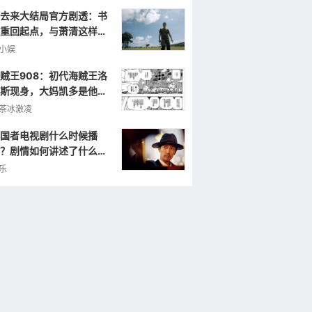
去来大结局官方剧透：书
重回起点，与萧清这样重
小娱
贼王908：初代海贼王洛
斯现身，大妈凯多是他的
弟，曾打败罗杰！
茶冰激凌
国者电视剧什么时候播
？剧情如何讲述了什么样
故事？
乐