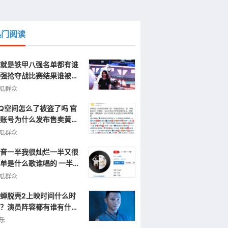
热门阅读
就是铁甲八强名单都有谁
强抢夺战比赛结果谁被淘
了
瓜群众
Q空间怎么了被盗了吗 官
账号为什么发布售卖黄色
片视频信息
瓜群众
音一半我很灿烂一半又很
单是什么歌谁唱的 一半一
完整歌词
瓜群众
蝉脱壳2上映时间什么时
？演员阵容都有谁有什么
点呢？
乐