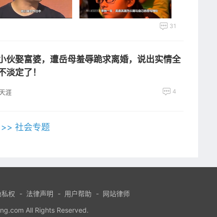
31
小伙娶富婆，遭岳母羞辱跪求离婚，说出实情全
不淡定了！
4
天涯
>>> 社会专题
隐私权
-
法律声明
-
用户帮助
-
网站律师
com All Rights Reserved.