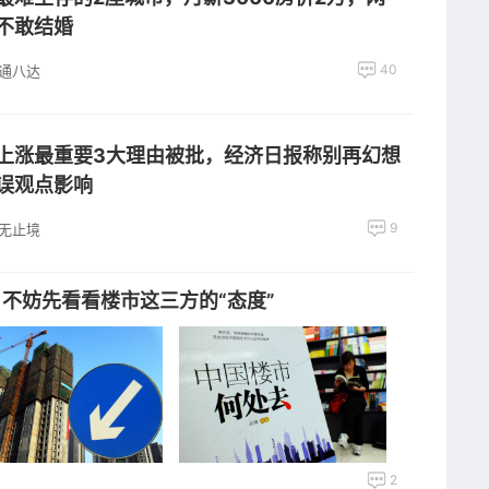
不敢结婚
40
通八达
上涨最重要3大理由被批，经济日报称别再幻想
误观点影响
9
无止境
？不妨先看看楼市这三方的“态度”
2