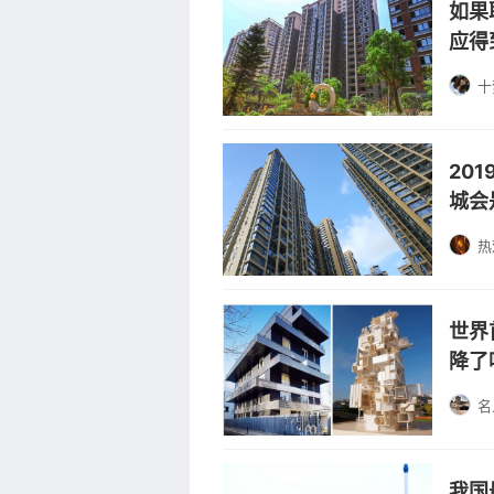
如果
应得
十
20
城会
热
世界
降了
名
我国