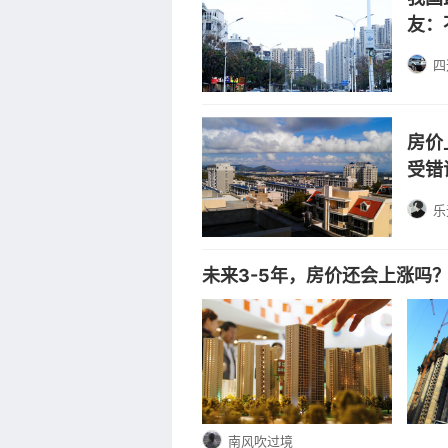
友：
四
房价
受错
乐
未来3-5年，房价还会上涨吗
南风吹过境