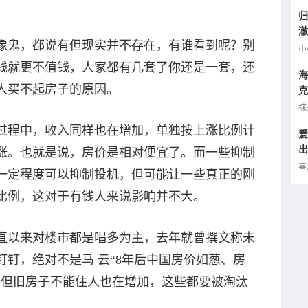
归
澈
像鬼，都说有但现实并不存在，有谁看到呢？别
逢
小
钱就更不值钱，人家都有几套了你还是一套，还
海
人买不起房子的原因。
克
小
抹
过程中，收入同样也在增加，单独按上涨比例计
爱
出
涨。也就是说，房价是相对便宜了。而一些抑制
的
喜
一定程度可以抑制投机，但可能让一些真正的刚
比例，这对于有钱人来说影响并不大。
直以来对楼市都是唱多为主，去年就曾撰文称未
钉，绝对不是马 云“8年后中国房价如葱、房
，但旧房子不能住人也在增加，这些都要被淘汰