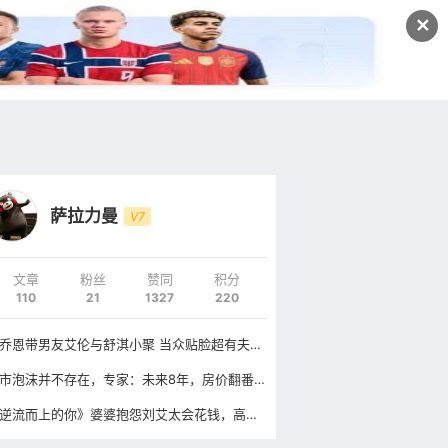
发文
✕
登录
注册
萨拉力曼
V7
文章
粉丝
赞同
积分
110
21
1327
220
陈乔恩带男友艾伦与舒淇小聚 当众贴脸超有夫妻相
楼市泡沫并不存在，专家：未来8年，房价翻番或是板上钉钉
《逆流而上的你》婆婆抱怨刘艾太会花钱，高红梅护犊子甩钱走人