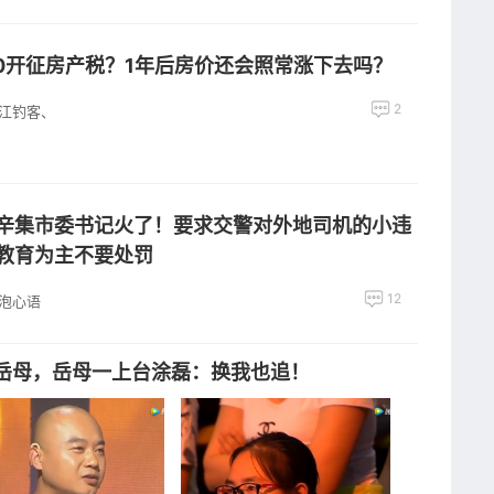
20开征房产税？1年后房价还会照常涨下去吗？
2
江钓客、
辛集市委书记火了！要求交警对外地司机的小违
教育为主不要处罚
12
泡心语
岳母，岳母一上台涂磊：换我也追！