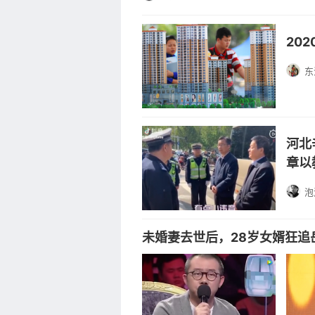
20
东
河北
章以
泡
未婚妻去世后，28岁女婿狂追