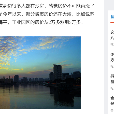
道身边很多人都在炒房，感觉房价不可能再涨了
是今年以来，部分城市房价还在大涨，比如说苏
每平，工业园区的房价从2万多涨到3万多。
这
八
汰
吃
Q
方
图
吃
抖
孤
半
吃
金
候
看
喜