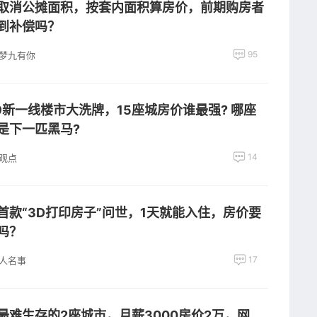
取消公摊面积，按套内面积算房价，前期购房者
到补偿吗？
95
梦九有你
19新一线楼市大洗牌，15座城房价谁最强? 哪座
是下一匹黑马?
14
观点
首款“3D打印房子”问世，1天就能入住，房价要
吗？
17
人名事
最难生存的2座城市，月薪3000房价2万，网