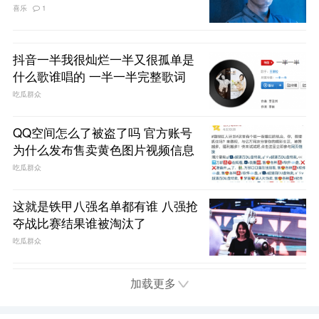
喜乐
1
抖音一半我很灿烂一半又很孤单是
什么歌谁唱的 一半一半完整歌词
吃瓜群众
QQ空间怎么了被盗了吗 官方账号
为什么发布售卖黄色图片视频信息
吃瓜群众
这就是铁甲八强名单都有谁 八强抢
夺战比赛结果谁被淘汰了
吃瓜群众
加载更多