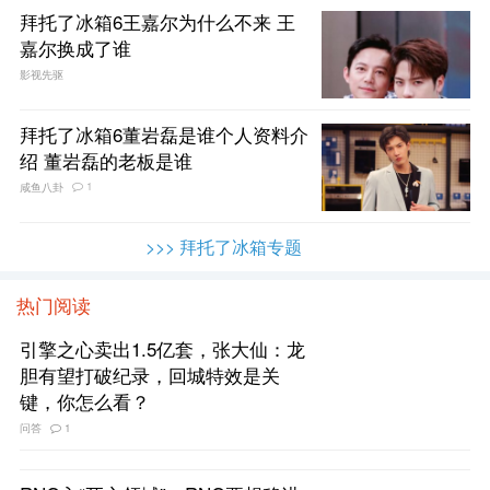
拜托了冰箱6王嘉尔为什么不来 王
嘉尔换成了谁
影视先驱
拜托了冰箱6董岩磊是谁个人资料介
绍 董岩磊的老板是谁
1
咸鱼八卦
>>> 拜托了冰箱专题
热门阅读
引擎之心卖出1.5亿套，张大仙：龙
胆有望打破纪录，回城特效是关
键，你怎么看？
问答
1