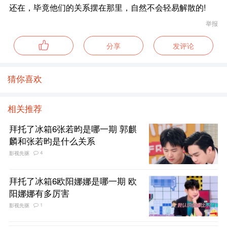
还在，毕竟他们的关系摆在那里，自然不会轻易解散的!
举报
分享
发评论
猜你喜欢
相关推荐
拜托了冰箱6张若昀是哪一期 郭麒
麟和张若昀是什么关系
4
影视先驱
拜托了冰箱6欧阳娜娜是哪一期 欧
阳娜娜有多厉害
1
影视先驱