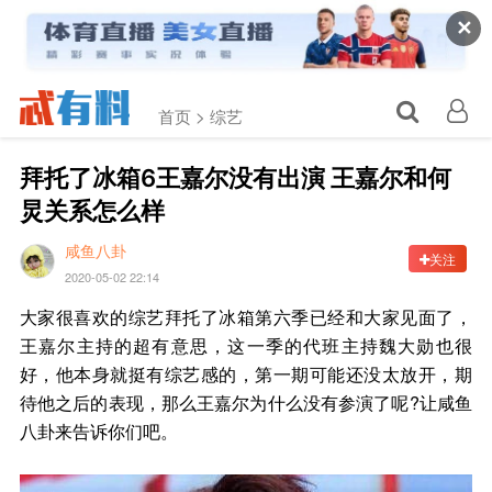
✕
首页 >
综艺
拜托了冰箱6王嘉尔没有出演 王嘉尔和何
炅关系怎么样
咸鱼八卦
关注
2020-05-02 22:14
大家很喜欢的综艺拜托了冰箱第六季已经和大家见面了，
王嘉尔主持的超有意思，这一季的代班主持魏大勋也很
好，他本身就挺有综艺感的，第一期可能还没太放开，期
待他之后的表现，那么王嘉尔为什么没有参演了呢?让咸鱼
八卦来告诉你们吧。