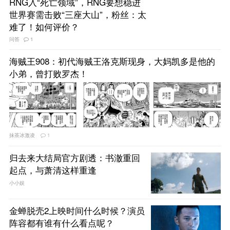
RNG入“死亡领域”，RNG要想稳进
世界赛需击败“三座大山”，粉丝：太
难了！如何评价？
问答
1
海贼王908：初代海贼王洛克斯现身，大妈凯多是他的
小弟，曾打败罗杰！
抹茶冰激凌
1
归去来大结局官方剧透：书澈重回
起点，与萧清这样重逢
小小娱
金蝉脱壳2上映时间什么时候？演员
阵容都有谁有什么看点呢？