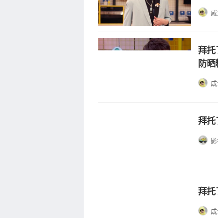
咸
拜托
防晒
咸
拜托
影
拜托
咸