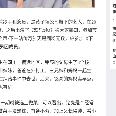
归
澈
逢
小
兼歌手和演员，是黄子韬公司旗下的艺人，在20
海
份亮相，之后出演了《欢乐颂2》被大家熟知，参加节
克
之声·下一站传奇》更是圈粉无数，应参加《下
小
抹
N男团成员。
爱
出
的
生在四川一偏远地区，铭亮的父母生了3个孩
喜
和妹妹，爸爸在外打工，三兄妹和妈妈一起生
，在踩踏事件中去世，后来，铭亮的妈妈卖早点，
也有机
第一期就被选上做菜，可以看出，铭亮是个经常
做菜手法熟练，有条不紊，加上又长得帅，看小