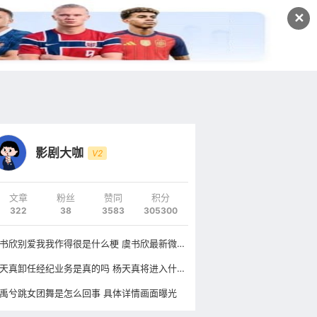
发文
✕
登录
注册
影剧大咖
V2
文章
粉丝
赞同
积分
322
38
3583
305300
虞书欣别爱我我作得很是什么梗 虞书欣最新微博头像换成什么了
杨天真卸任经纪业务是真的吗 杨天真将进入什么行业
禹兮跳女团舞是怎么回事 具体详情画面曝光