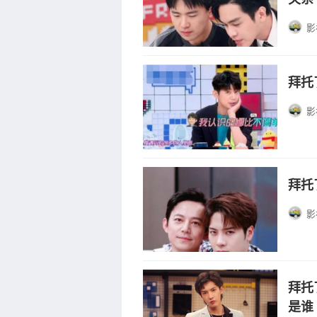
影
拜托
影
拜托
影
拜托
是谁