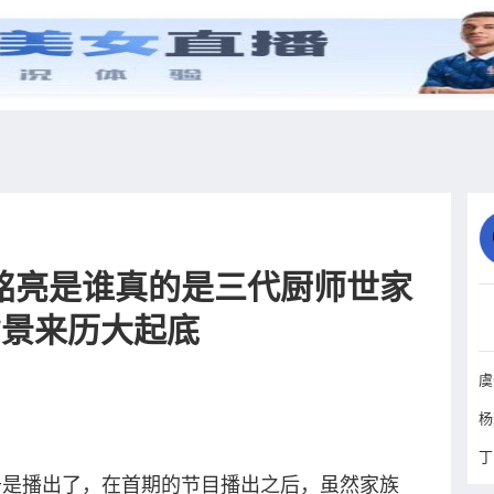
综艺
抖音
更多
铭亮是谁真的是三代厨师世家
背景来历大起底
丁
于是播出了，在首期的节目播出之后，虽然家族