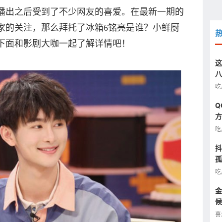
播出之后受到了不少网友的喜爱。在最新一期的
家的关注，那么拜托了冰箱6铭亮是谁？小鲜厨
下面和影剧大咖一起了解详情吧！
这
八
汰
吃
Q
方
图
吃
抖
孤
半
吃
金
候
看
喜