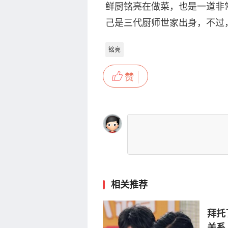
鲜厨铭亮在做菜，也是一道非
己是三代厨师世家出身，不过
铭亮
赞
相关推荐
拜托
关系