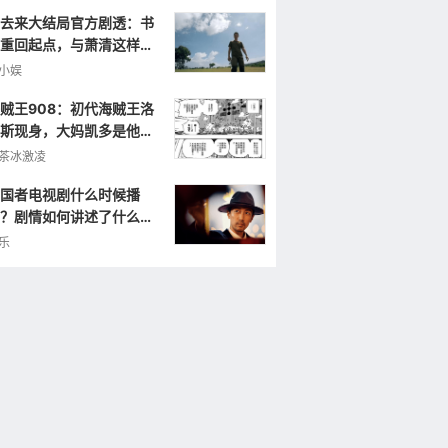
去来大结局官方剧透：书
重回起点，与萧清这样重
小娱
贼王908：初代海贼王洛
斯现身，大妈凯多是他的
弟，曾打败罗杰！
茶冰激凌
国者电视剧什么时候播
？剧情如何讲述了什么样
故事？
乐