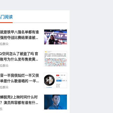
热门阅读
就是铁甲八强名单都有谁
强抢夺战比赛结果谁被淘
了
瓜群众
Q空间怎么了被盗了吗 官
账号为什么发布售卖黄色
片视频信息
瓜群众
音一半我很灿烂一半又很
单是什么歌谁唱的 一半一
完整歌词
瓜群众
蝉脱壳2上映时间什么时
？演员阵容都有谁有什么
点呢？
乐