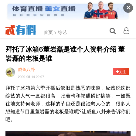
✕
首页 >
综艺
拜托了冰箱6董岩磊是谁个人资料介绍 董
岩磊的老板是谁
咸鱼八卦
关注
2020-05-14 22:07
拜托了冰箱第六季开播后依旧是熟悉的味道，应该说这部
综艺的人气一直都很高，张若昀和郭麒麟好搞笑，一如既
往地支持何老师，这样的节目还是很治愈人心的，很多人
想知道节目里董岩磊的老板是谁呢?让咸鱼八卦来告诉你们
吧。