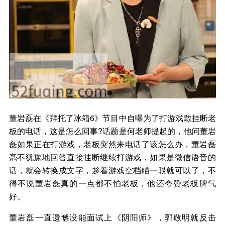
董岩磊在《拜托了冰箱6》节目中自曝为了打游戏敢挂断老
板的电话，这是怎么回事?话题是何老师提起的，他问董岩
磊如果正在打游戏，老板突然来电话了该怎么办，董岩磊
毫不犹豫地回答直接挂断继续打游戏，如果是微信语音的
话，就会转换成文字，趁着游戏空档瞄一眼就可以了，不
得不说董岩磊真的一点都不怕老板，他还夸赞老板脾气
好。
董岩磊一直遗憾没能面试上《阴阳师》，郭敬明就反击