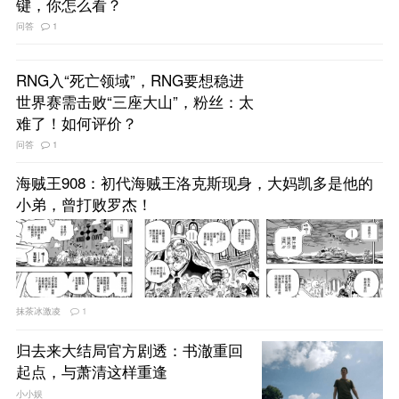
键，你怎么看？
问答
1
RNG入“死亡领域”，RNG要想稳进
世界赛需击败“三座大山”，粉丝：太
难了！如何评价？
问答
1
海贼王908：初代海贼王洛克斯现身，大妈凯多是他的
小弟，曾打败罗杰！
抹茶冰激凌
1
归去来大结局官方剧透：书澈重回
起点，与萧清这样重逢
小小娱