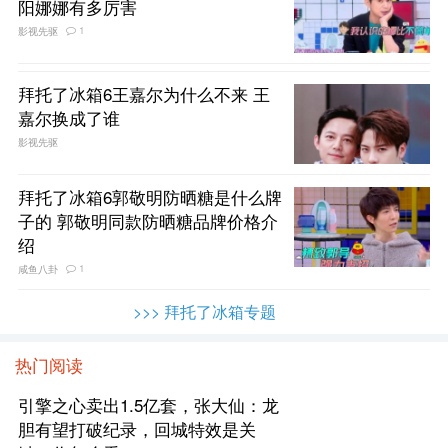
阳娜娜有多厉害
1
影视先驱
拜托了冰箱6王嘉尔为什么不来 王
嘉尔换成了谁
影视先驱
拜托了冰箱6郭敬明防晒糖是什么牌
子的 郭敬明同款防晒糖品牌价格介
绍
1
咸鱼八卦
>>> 拜托了冰箱专题
热门阅读
引擎之心卖出1.5亿套，张大仙：龙
胆有望打破纪录，回城特效是关