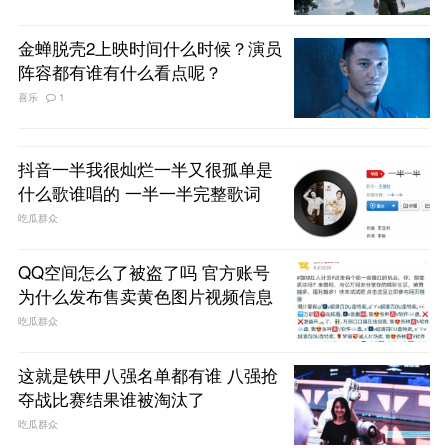
金蝉脱壳2上映时间什么时候？演员
阵容都有谁有什么看点呢？
喜乐
1
抖音一半我很灿烂一半又很孤单是
什么歌谁唱的 一半一半完整歌词
吃瓜群众
QQ空间怎么了被盗了吗 官方账号
为什么发布售卖黄色图片视频信息
吃瓜群众
这就是铁甲八强名单都有谁 八强抢
夺战比赛结果谁被淘汰了
吃瓜群众