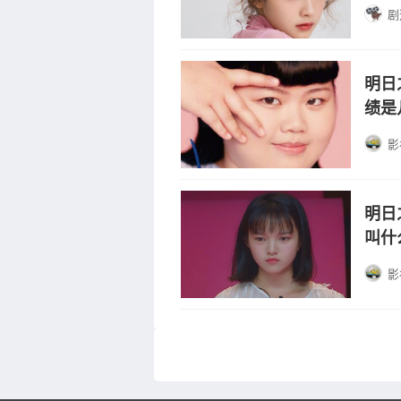
剧
明日
绩是
影
明日
叫什
影