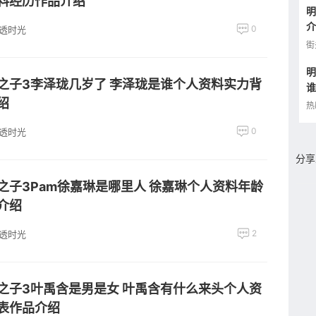
料经历作品介绍
明
介
0
透时光
街
明
之子3李泽珑几岁了 李泽珑是谁个人资料实力背
谁
绍
品
热
0
透时光
分享
之子3Pam徐嘉琳是哪里人 徐嘉琳个人资料年龄
介绍
2
透时光
之子3叶禹含是男是女 叶禹含有什么来头个人资
表作品介绍