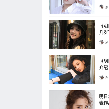
剧
《明
几岁
剧
《明
介绍
剧
明日
表作