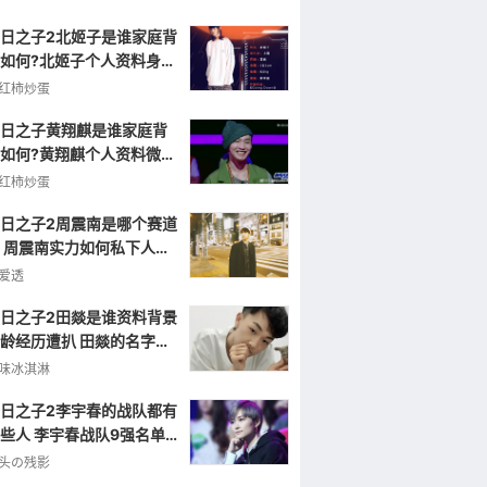
日之子2北姬子是谁家庭背
如何?北姬子个人资料身高
龄照片
红柿炒蛋
日之子黄翔麒是谁家庭背
如何?黄翔麒个人资料微博
片
红柿炒蛋
日之子2周震南是哪个赛道
 周震南实力如何私下人品
绍
爱透
日之子2田燚是谁资料背景
龄经历遭扒 田燚的名字怎
念
味冰淇淋
日之子2李宇春的战队都有
些人 李宇春战队9强名单
光
头の残影