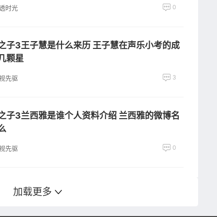
0
透时光
之子3王子慧是什么来历 王子慧在声乐小考的成
几颗星
3
视先驱
之子3兰西雅是谁个人资料介绍 兰西雅的微博名
么
0
视先驱
加载更多