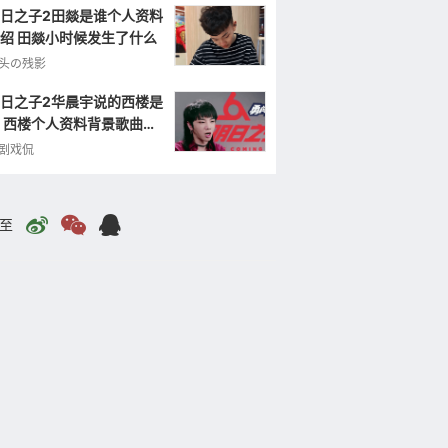
日之子2田燚是谁个人资料
绍 田燚小时候发生了什么
头の残影
日之子2华晨宇说的西楼是
 西楼个人资料背景歌曲作
照片
剧戏侃
至