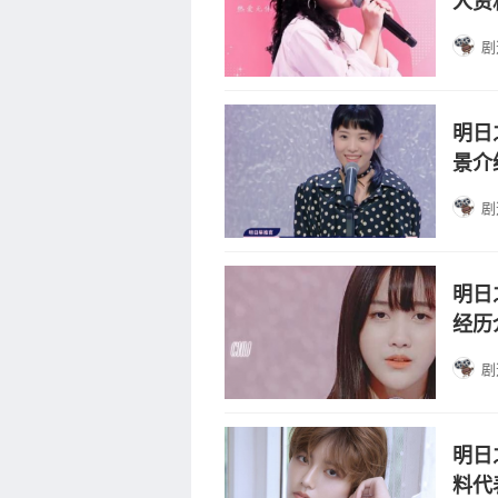
人资
剧
明日
景介
剧
明日
经历
剧
明日
料代