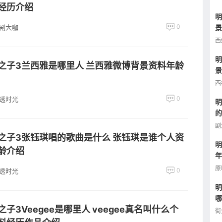
经历介绍
明
0
景
剧大咖
年
西
明
之子3兰西雅是哪里人 兰西雅微博背景资料年龄
景
照
西
0
透时光
明
的
介
剧
之子3张钰琪唱的歌曲是什么 张钰琪是谁个人资
明
龄介绍
年
么
原
0
透时光
明
哪
之子3Veegee是哪里人 veegee真名叫什么个
曝
街