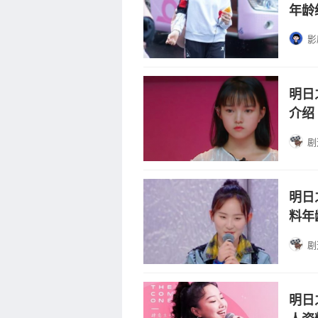
年龄
影
明日
介绍
剧
明日
料年
剧
明日