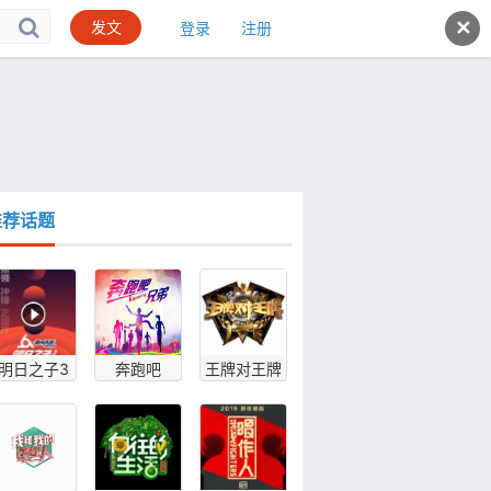
发文
✕
登录
注册
推荐话题
明日之子3
奔跑吧
王牌对王牌