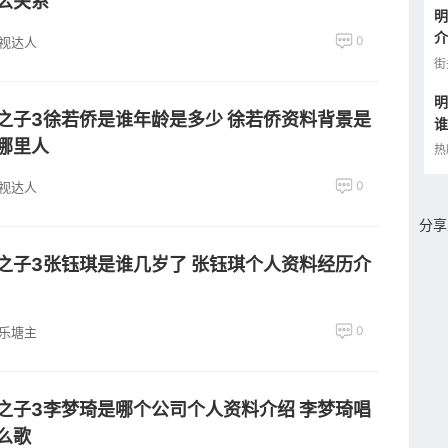
么关系
明
介
0
视达人
街
明
之子3徐若侨是谁年龄是多少 徐若侨资料背景是
谁
哪里人
品
热
0
视达人
分享
之子3张钰琪是谁几岁了 张钰琪个人资料经历介
0
乐塘主
之子3李梦琦是哪个公司个人资料介绍 李梦琦唱
么歌