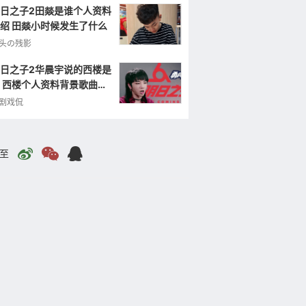
日之子2田燚是谁个人资料
绍 田燚小时候发生了什么
头の残影
日之子2华晨宇说的西楼是
 西楼个人资料背景歌曲作
照片
剧戏侃
至