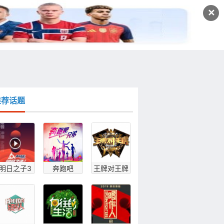
发文
✕
登录
注册
推荐话题
明日之子3
奔跑吧
王牌对王牌