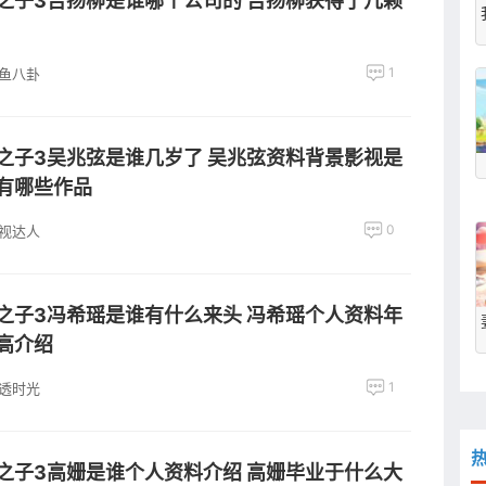
之子3吉扬柳是谁哪个公司的 吉扬柳获得了几颗
1
鱼八卦
之子3吴兆弦是谁几岁了 吴兆弦资料背景影视是
有哪些作品
0
视达人
之子3冯希瑶是谁有什么来头 冯希瑶个人资料年
高介绍
1
透时光
之子3高姗是谁个人资料介绍 高姗毕业于什么大