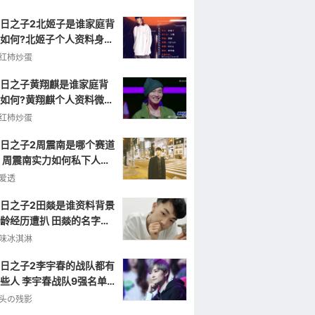
日之子2北姬子是谁家庭背
如何?北姬子个人资料身高
龄照片
红柿炒蛋
日之子黄翔麒是谁家庭背
如何?黄翔麒个人资料微博
片
红柿炒蛋
日之子2周震南是哪个赛道
 周震南实力如何私下人品
绍
爱透
日之子2田燚是谁资料背景
龄经历遭扒 田燚的名字怎
念
味冰淇淋
日之子2李宇春的战队都有
些人 李宇春战队9强名单
光
头の残影