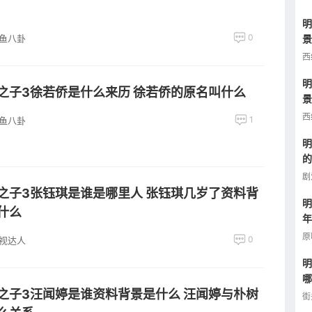
明
0
景
鱼八卦
年
西
明
之子3徐若侨是什么来历 徐若侨的原名叫什么
景
照
西
1
鱼八卦
明
的
介
剧
之子3张钰琪是谁是哪里人 张钰琪几岁了资料背
明
什么
年
么
原
0
视达人
明
哪
之子3汪闻婷是谁资料背景是什么 汪闻婷与朴树
曝
街