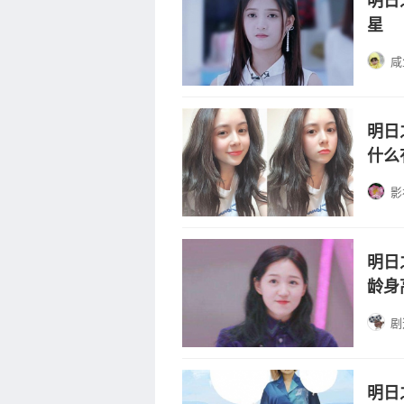
明日
星
咸
明日
什么
影
明日
龄身
剧
明日